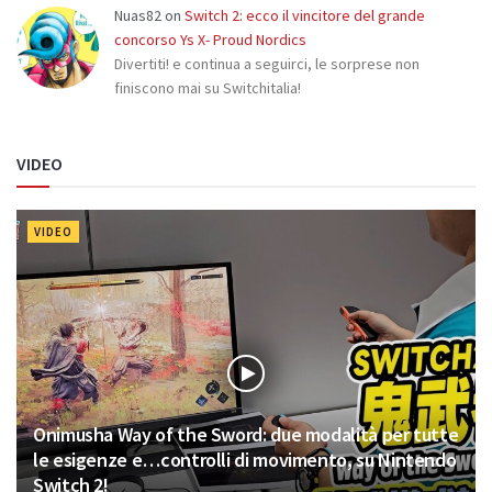
Nuas82
on
Switch 2: ecco il vincitore del grande
concorso Ys X- Proud Nordics
Divertiti! e continua a seguirci, le sorprese non
finiscono mai su Switchitalia!
VIDEO
VIDEO
Onimusha Way of the Sword: due modalità per tutte
le esigenze e…controlli di movimento, su Nintendo
Switch 2!