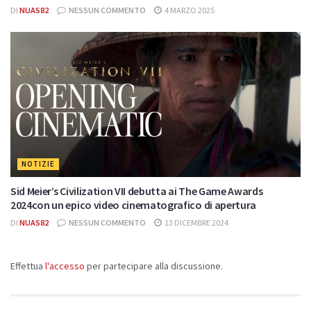
DI
NUAS82
NESSUN COMMENTO
4 MARZO 2025
NOTIZIE
Sid Meier’s Civilization VII debutta ai The Game Awards
2024con un epico video cinematografico di apertura
DI
NUAS82
NESSUN COMMENTO
13 DICEMBRE 2024
Effettua
l'accesso
per partecipare alla discussione.