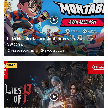
Il deckbuilder tattico Montabi arriva su Switch e
Switch 2
NESSUN COMMENTO
6 AGOSTO 2026
VIDEO