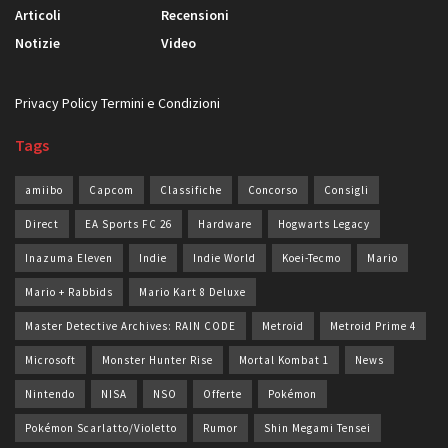
Articoli
Recensioni
Notizie
Video
Privacy Policy
Termini e Condizioni
Tags
amiibo
Capcom
Classifiche
Concorso
Consigli
Direct
EA Sports FC 26
Hardware
Hogwarts Legacy
Inazuma Eleven
Indie
Indie World
Koei-Tecmo
Mario
Mario + Rabbids
Mario Kart 8 Deluxe
Master Detective Archives: RAIN CODE
Metroid
Metroid Prime 4
Microsoft
Monster Hunter Rise
Mortal Kombat 1
News
Nintendo
NISA
NSO
Offerte
Pokémon
Pokémon Scarlatto/Violetto
Rumor
Shin Megami Tensei