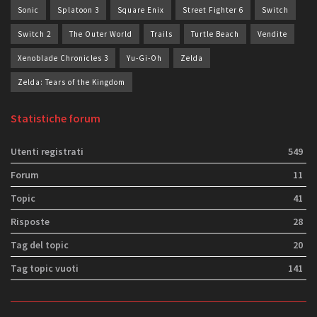
Sonic
Splatoon 3
Square Enix
Street Fighter 6
Switch
Switch 2
The Outer World
Trails
Turtle Beach
Vendite
Xenoblade Chronicles 3
Yu-Gi-Oh
Zelda
Zelda: Tears of the Kingdom
Statistiche forum
Utenti registrati
549
Forum
11
Topic
41
Risposte
28
Tag del topic
20
Tag topic vuoti
141