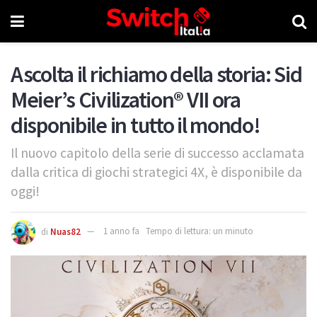
Ascolta il richiamo della storia: Sid
Meier’s Civilization® VII ora
disponibile in tutto il mondo!
Il nuovo capitolo della serie di successo acclamata
dalla critica di giochi strategici 4X, è disponibile da
oggi!
di
Nuas82
1 anno fa
Tempo di lettura: un minuto