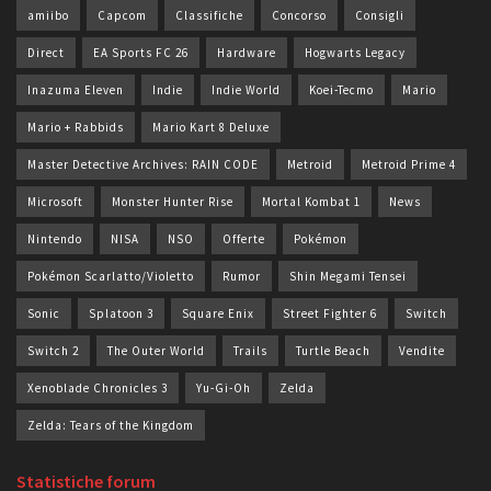
amiibo
Capcom
Classifiche
Concorso
Consigli
Direct
EA Sports FC 26
Hardware
Hogwarts Legacy
Inazuma Eleven
Indie
Indie World
Koei-Tecmo
Mario
Mario + Rabbids
Mario Kart 8 Deluxe
Master Detective Archives: RAIN CODE
Metroid
Metroid Prime 4
Microsoft
Monster Hunter Rise
Mortal Kombat 1
News
Nintendo
NISA
NSO
Offerte
Pokémon
Pokémon Scarlatto/Violetto
Rumor
Shin Megami Tensei
Sonic
Splatoon 3
Square Enix
Street Fighter 6
Switch
Switch 2
The Outer World
Trails
Turtle Beach
Vendite
Xenoblade Chronicles 3
Yu-Gi-Oh
Zelda
Zelda: Tears of the Kingdom
Statistiche forum