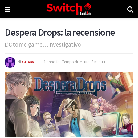
Despera Drops: la recensione
L’Otome game…investigativo!
di
Celany
1 anno fa
Tempo di lettura: 3 minuti