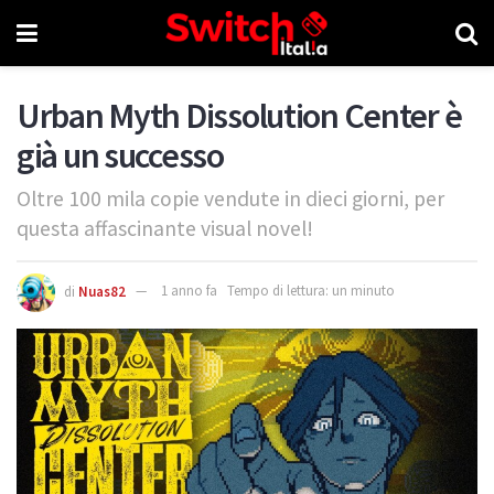
Urban Myth Dissolution Center è
già un successo
Oltre 100 mila copie vendute in dieci giorni, per
questa affascinante visual novel!
di
Nuas82
1 anno fa
Tempo di lettura: un minuto