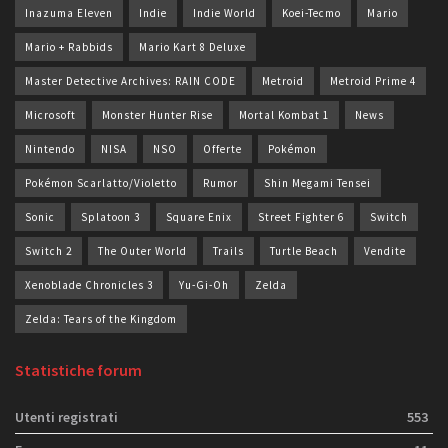
Inazuma Eleven
Indie
Indie World
Koei-Tecmo
Mario
Mario + Rabbids
Mario Kart 8 Deluxe
Master Detective Archives: RAIN CODE
Metroid
Metroid Prime 4
Microsoft
Monster Hunter Rise
Mortal Kombat 1
News
Nintendo
NISA
NSO
Offerte
Pokémon
Pokémon Scarlatto/Violetto
Rumor
Shin Megami Tensei
Sonic
Splatoon 3
Square Enix
Street Fighter 6
Switch
Switch 2
The Outer World
Trails
Turtle Beach
Vendite
Xenoblade Chronicles 3
Yu-Gi-Oh
Zelda
Zelda: Tears of the Kingdom
Statistiche forum
Utenti registrati
553