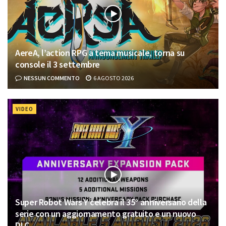
AereA, l’action RPG a tema musicale, torna su
console il 3 settembre
NESSUN COMMENTO
6 AGOSTO 2026
VIDEO
Super Robot Wars Y celebra il 35° anniversario della
serie con un aggiornamento gratuito e un nuovo
DLC