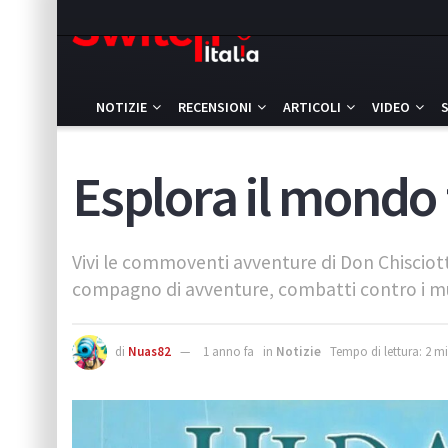
NOTIZIE
RECENSIONI
ARTICOLI
VIDEO
Esplora il mondo 
Vivi le commoventi avventure di Don Chisciott
compagno di avventure, combatti contro i mulin
di
Nuas82
1 anno fa
in
Notizie
Tempo di lettura: 2 mi