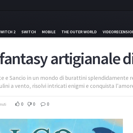
SWITCH 2
SWITCH
MOBILE
THE OUTER WORLD
VIDEORECENSIO
fantasy artigianale d
e e Sancio in un mondo di burattini splendidamente re
i a vento, risolvi intricati enigmi e conquista l'amore
0
0
0
nuti