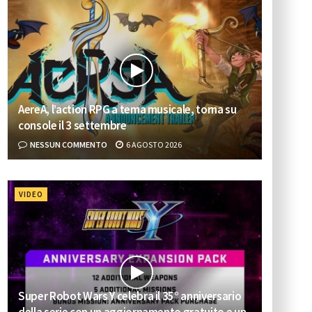
AereA, l’action RPG a tema musicale, torna su
console il 3 settembre
NESSUN COMMENTO
6 AGOSTO 2026
VIDEO
Super Robot Wars Y celebra il 35° anniversario
della serie con un aggiornamento gratuito e un