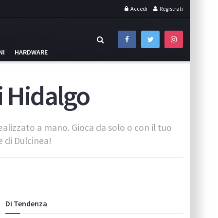
Accedi
Registrati
NI
HARDWARE
i Hidalgo
alizzato a mano. Gioca da solo o con il tuo
 di Dulcinea!
Di Tendenza