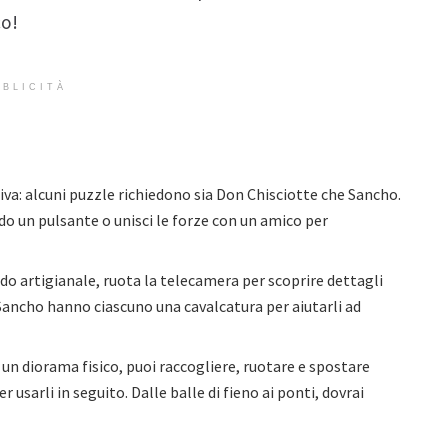
co!
BLICITÀ
a: alcuni puzzle richiedono sia Don Chisciotte che Sancho.
o un pulsante o unisci le forze con un amico per
do artigianale, ruota la telecamera per scoprire dettagli
 Sancho hanno ciascuno una cavalcatura per aiutarli ad
un diorama fisico, puoi raccogliere, ruotare e spostare
 usarli in seguito. Dalle balle di fieno ai ponti, dovrai