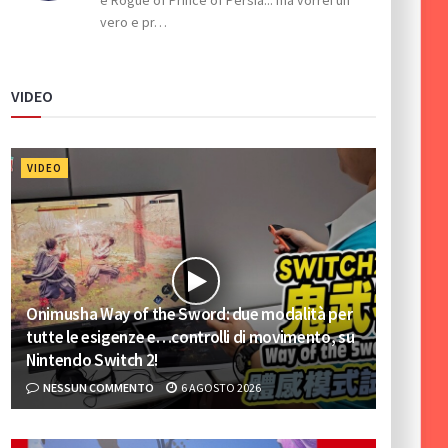
e Rogue of Prince of Persia... ma vorrei un
vero e pr…
VIDEO
VIDEO
Onimusha Way of the Sword: due modalità per
tutte le esigenze e…controlli di movimento, su
Nintendo Switch 2!
NESSUN COMMENTO
6 AGOSTO 2026