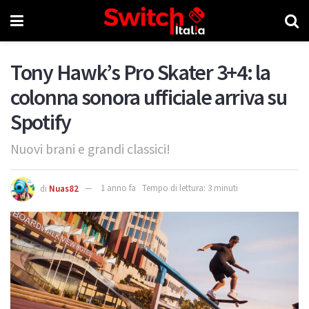
Tony Hawk’s Pro Skater 3+4: la
colonna sonora ufficiale arriva su
Spotify
Nuovi brani e grandi classici!
di
Nuas82
1 anno fa
Tempo di lettura: 3 minuti