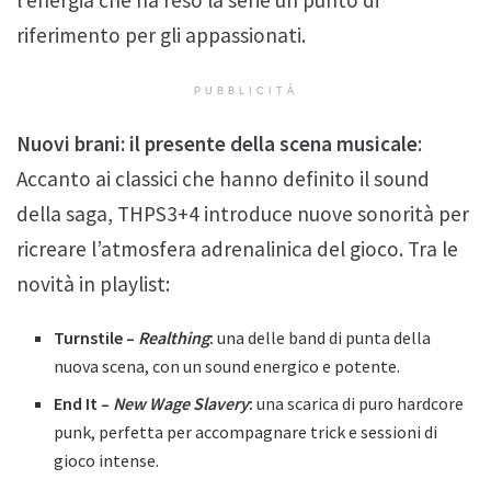
l’energia che ha reso la serie un punto di
riferimento per gli appassionati.
PUBBLICITÀ
Nuovi brani: il presente della scena musicale
:
Accanto ai classici che hanno definito il sound
della saga, THPS3+4 introduce nuove sonorità per
ricreare l’atmosfera adrenalinica del gioco. Tra le
novità in playlist:
Turnstile –
Realthing
:
una delle band di punta della
nuova scena, con un sound energico e potente.
End It –
New Wage Slavery
:
una scarica di puro hardcore
punk, perfetta per accompagnare trick e sessioni di
gioco intense.