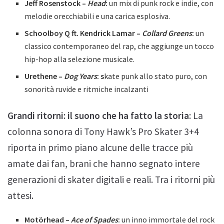
Jeff Rosenstock –
Head
:
un mix di punk rock e indie, con
melodie orecchiabili e una carica esplosiva.
Schoolboy Q ft. Kendrick Lamar –
Collard Greens
:
un
classico contemporaneo del rap, che aggiunge un tocco
hip-hop alla selezione musicale.
Urethene –
Dog Years
: s
kate punk allo stato puro, con
sonorità ruvide e ritmiche incalzanti
Grandi ritorni: il suono che ha fatto la storia
: La
colonna sonora di Tony Hawk’s Pro Skater 3+4
riporta in primo piano alcune delle tracce più
amate dai fan, brani che hanno segnato intere
generazioni di skater digitali e reali. Tra i ritorni più
attesi.
Motörhead –
Ace of Spades
:
un inno immortale del rock