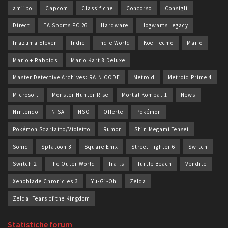
amiibo
Capcom
Classifiche
Concorso
Consigli
Direct
EA Sports FC 26
Hardware
Hogwarts Legacy
Inazuma Eleven
Indie
Indie World
Koei-Tecmo
Mario
Mario + Rabbids
Mario Kart 8 Deluxe
Master Detective Archives: RAIN CODE
Metroid
Metroid Prime 4
Microsoft
Monster Hunter Rise
Mortal Kombat 1
News
Nintendo
NISA
NSO
Offerte
Pokémon
Pokémon Scarlatto/Violetto
Rumor
Shin Megami Tensei
Sonic
Splatoon 3
Square Enix
Street Fighter 6
Switch
Switch 2
The Outer World
Trails
Turtle Beach
Vendite
Xenoblade Chronicles 3
Yu-Gi-Oh
Zelda
Zelda: Tears of the Kingdom
Statistiche forum