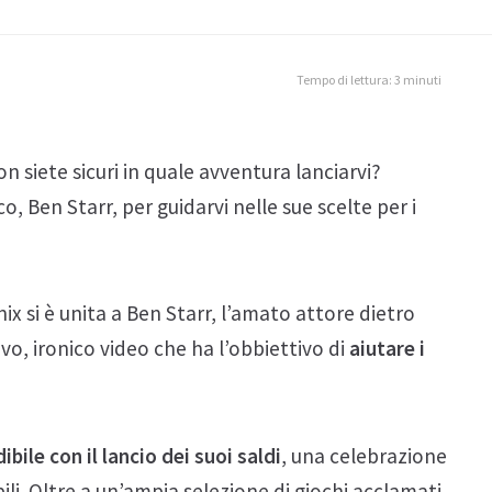
Tempo di lettura: 3 minuti
n siete sicuri in quale avventura lanciarvi?
, Ben Starr, per guidarvi nelle sue scelte per i
nix si è unita a Ben Starr, l’amato attore dietro
vo, ironico video che ha l’obbiettivo di
aiutare i
bile con il lancio dei suoi saldi
, una celebrazione
ili. Oltre a un’ampia selezione di giochi acclamati,