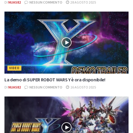
DI
NUAS82
NESSUN COMMENTO
28 AGOSTO 2025
VIDEO
La demo di SUPER ROBOT WARS Y è ora disponibile!
DI
NUAS82
NESSUN COMMENTO
16 AGOSTO 2025