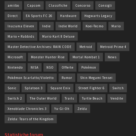
amiibo
Capcom
Classifiche
Concorso
Consigli
Direct
EA Sports FC 26
Hardware
Hogwarts Legacy
Inazuma Eleven
Indie
Indie World
Koei-Tecmo
Mario
Mario + Rabbids
Mario Kart 8 Deluxe
Master Detective Archives: RAIN CODE
Metroid
Metroid Prime 4
Microsoft
Monster Hunter Rise
Mortal Kombat 1
News
Nintendo
NISA
NSO
Offerte
Pokémon
Pokémon Scarlatto/Violetto
Rumor
Shin Megami Tensei
Sonic
Splatoon 3
Square Enix
Street Fighter 6
Switch
Switch 2
The Outer World
Trails
Turtle Beach
Vendite
Xenoblade Chronicles 3
Yu-Gi-Oh
Zelda
Zelda: Tears of the Kingdom
Statistiche forum