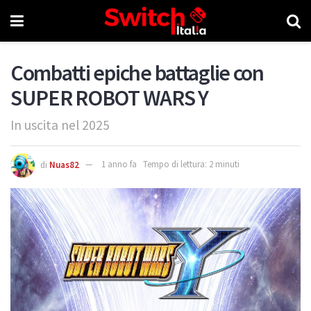
Combatti epiche battaglie con
SUPER ROBOT WARS Y
In uscita nel 2025
di
Nuas82
1 anno fa
Tempo di lettura: 2 minuti