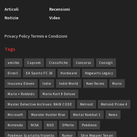
Articoli
Recensioni
Notizie
Video
Privacy Policy
Termini e Condizioni
Tags
amiibo
Capcom
Classifiche
Concorso
Consigli
Direct
EA Sports FC 26
Hardware
Hogwarts Legacy
Inazuma Eleven
Indie
Indie World
Koei-Tecmo
Mario
Mario + Rabbids
Mario Kart 8 Deluxe
Master Detective Archives: RAIN CODE
Metroid
Metroid Prime 4
Microsoft
Monster Hunter Rise
Mortal Kombat 1
News
Nintendo
NISA
NSO
Offerte
Pokémon
Pokémon Scarlatto/Violetto
Rumor
Shin Megami Tensei