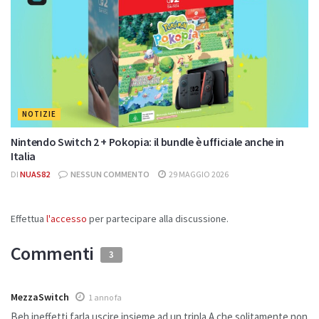
NOTIZIE
Nintendo Switch 2 + Pokopia: il bundle è ufficiale anche in
Italia
DI
NUAS82
NESSUN COMMENTO
29 MAGGIO 2026
Effettua
l'accesso
per partecipare alla discussione.
Commenti
3
MezzaSwitch
1 anno fa
Beh ineffetti farla uscire insieme ad un tripla A che solitamente non