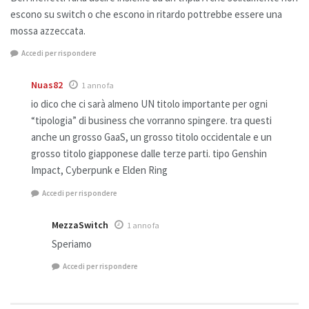
escono su switch o che escono in ritardo pottrebbe essere una
mossa azzeccata.
Accedi per rispondere
Nuas82
1 anno fa
io dico che ci sarà almeno UN titolo importante per ogni
“tipologia” di business che vorranno spingere. tra questi
anche un grosso GaaS, un grosso titolo occidentale e un
grosso titolo giapponese dalle terze parti. tipo Genshin
Impact, Cyberpunk e Elden Ring
Accedi per rispondere
MezzaSwitch
1 anno fa
Speriamo
Accedi per rispondere