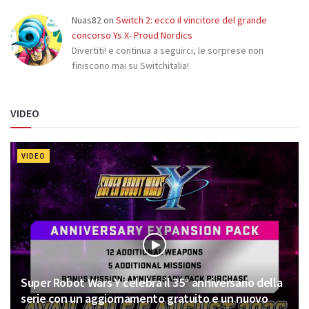
Nuas82
on
Switch 2: ecco il vincitore del grande
concorso Ys X- Proud Nordics
Divertiti! e continua a seguirci, le sorprese non
finiscono mai su Switchitalia!
VIDEO
VIDEO
Super Robot Wars Y celebra il 35° anniversario della
serie con un aggiornamento gratuito e un nuovo