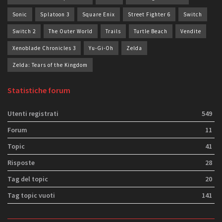
Sonic
Splatoon 3
Square Enix
Street Fighter 6
Switch
Switch 2
The Outer World
Trails
Turtle Beach
Vendite
Xenoblade Chronicles 3
Yu-Gi-Oh
Zelda
Zelda: Tears of the Kingdom
Statistiche forum
Utenti registrati
549
Forum
11
Topic
41
Risposte
28
Tag del topic
20
Tag topic vuoti
141