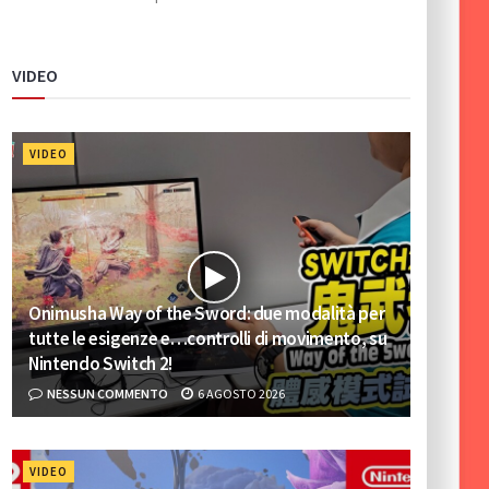
VIDEO
VIDEO
Onimusha Way of the Sword: due modalità per
tutte le esigenze e…controlli di movimento, su
Nintendo Switch 2!
NESSUN COMMENTO
6 AGOSTO 2026
VIDEO