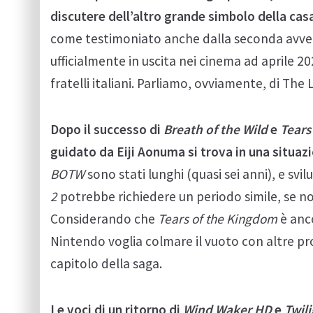
discutere dell’altro grande simbolo della cas
come testimoniato anche dalla seconda avve
ufficialmente in uscita nei cinema ad aprile 20
fratelli italiani. Parliamo, ovviamente, di The
Dopo il successo di
Breath of the Wild
e
Tears
guidato da Eiji Aonuma si trova in una situaz
BOTW
sono stati lunghi (quasi sei anni), e svi
2
potrebbe richiedere un periodo simile, se no
Considerando che
Tears of the Kingdom
è anco
Nintendo voglia colmare il vuoto con altre pro
capitolo della saga.
Le voci di un ritorno di
Wind Waker HD
e
Twil