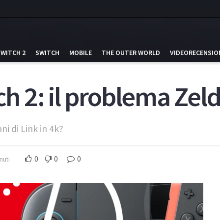
SWITCH 2
SWITCH
MOBILE
THE OUTER WORLD
VIDEORECENSIO
 2: il problema Zelda
ni di Link in 4k?
0
0
0
nuti