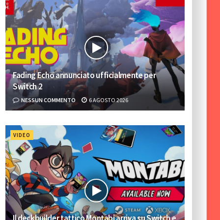
Fading Echo annunciato ufficialmente per
Switch 2
NESSUN COMMENTO
6 AGOSTO 2026
VIDEO
Il deckbuilder tattico Montabi arriva su Switch e