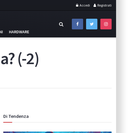
Accedi
Registrati
NI
HARDWARE
? (-2)
Di Tendenza