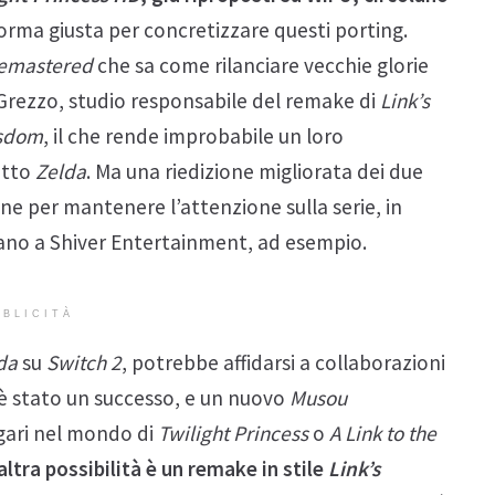
orma giusta per concretizzare questi porting.
Remastered
che sa come rilanciare vecchie glorie
 Grezzo, studio responsabile del remake di
Link’s
isdom
, il che rende improbabile un loro
etto
Zelda
. Ma una riedizione migliorata dei due
ne per mantenere l’attenzione sulla serie, in
mano a Shiver Entertainment, ad esempio.
BLICITÀ
da
su
Switch 2
, potrebbe affidarsi a collaborazioni
è stato un successo, e un nuovo
Musou
gari nel mondo di
Twilight Princess
o
A Link to the
altra possibilità è un remake in stile
Link’s