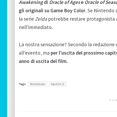
Awakening
di
Oracle of Ages
e
Oracle of Seas
gli originali su Game Boy Color
. Se Nintendo 
la serie
Zelda
potrebbe restare protagonista 
nell’immediato.
La nostra sensazione? Secondo la redazione d
all’evento, ma
per l’uscita del prossimo capi
anno di uscita del film.
Tags:
Nintendo
Switch 2
PUB