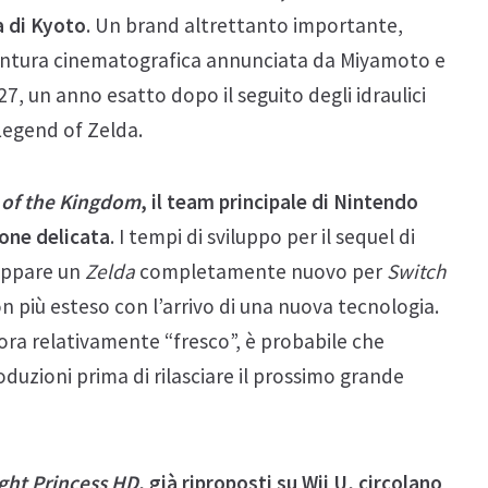
a di Kyoto
. Un brand altrettanto importante,
ntura cinematografica annunciata da Miyamoto e
27, un anno esatto dopo il seguito degli idraulici
 Legend of Zelda.
 of the Kingdom
, il team principale di Nintendo
ione delicata
. I tempi di sviluppo per il sequel di
luppare un
Zelda
completamente nuovo per
Switch
n più esteso con l’arrivo di una nuova tecnologia.
ra relativamente “fresco”, è probabile che
duzioni prima di rilasciare il prossimo grande
ight Princess HD
, già riproposti su Wii U, circolano