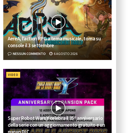
AereA, l’action RPG a tema musicale, torna su
console il 3 settembre
NESSUN COMMENTO
6 AGOSTO 2026
VIDEO
Super Robot Wars Y celebra il 35° anniversario
della serie con un aggiornamento gratuito e un
nuovo DLC