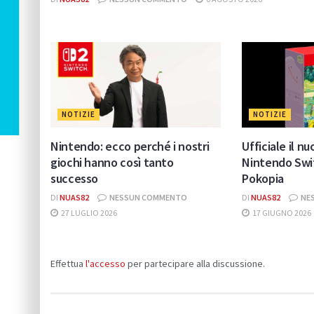
NOTIZIE
NOTIZIE
Nintendo: ecco perché i nostri
Ufficiale il n
giochi hanno così tanto
Nintendo Swi
successo
Pokopia
DI
NUAS82
NESSUN COMMENTO
DI
NUAS82
NE
27 LUGLIO 2026
17 GIUGNO 2026
Effettua
l'accesso
per partecipare alla discussione.