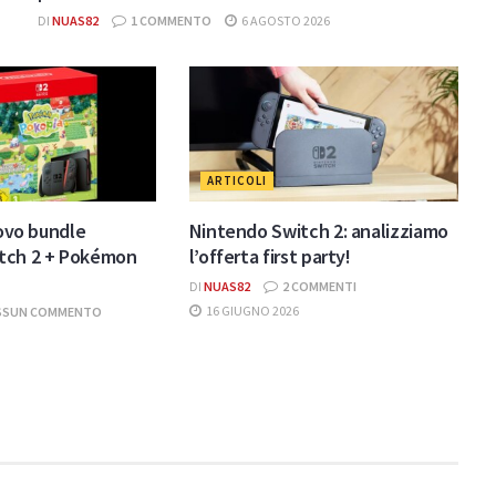
DI
NUAS82
1 COMMENTO
6 AGOSTO 2026
ARTICOLI
uovo bundle
Nintendo Switch 2: analizziamo
tch 2 + Pokémon
l’offerta first party!
DI
NUAS82
2 COMMENTI
16 GIUGNO 2026
SSUN COMMENTO