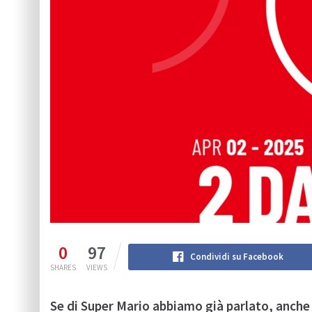
0
97
Condividi su Facebook
SHARES
VIEWS
Se di Super Mario abbiamo già parlato, anche n