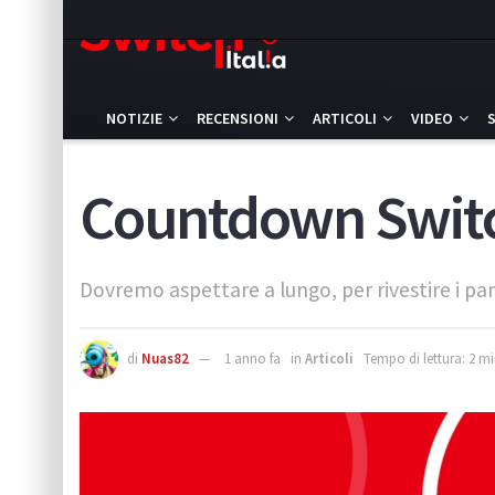
NOTIZIE
RECENSIONI
ARTICOLI
VIDEO
Countdown Switch
Dovremo aspettare a lungo, per rivestire i pan
di
Nuas82
1 anno fa
in
Articoli
Tempo di lettura: 2 mi