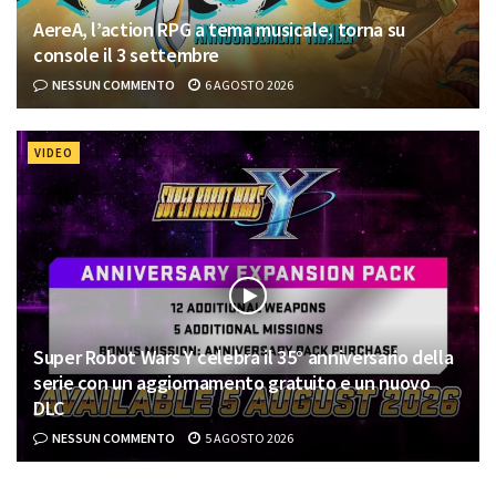
AereA, l’action RPG a tema musicale, torna su
console il 3 settembre
NESSUN COMMENTO
6 AGOSTO 2026
VIDEO
Super Robot Wars Y celebra il 35° anniversario della
serie con un aggiornamento gratuito e un nuovo
DLC
NESSUN COMMENTO
5 AGOSTO 2026