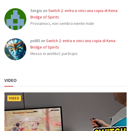
Sergio
on
Switch 2: entra e vinci una copia di Kena:
Bridge of Spirits
Proviamoci, non sembra niente male
pol85
on
Switch 2: entra e vinci una copia di Kena:
Bridge of Spirits
Messo in wishlist. participo
VIDEO
VIDEO