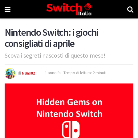
Nintendo Switch: i giochi
consigliati di aprile
Scova i segreti nascosti di questo mese!
di
Nuas82
1 anno fa
Tempo di lettura: 2 minuti