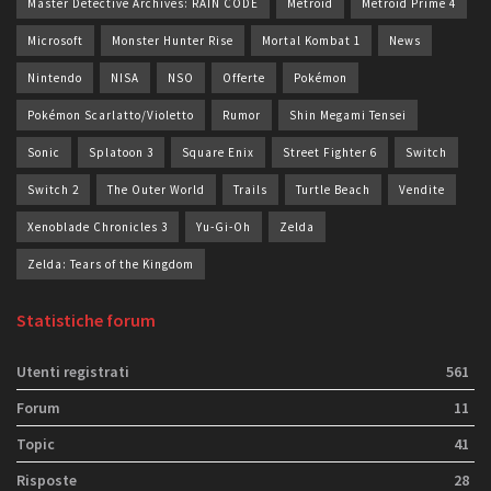
Master Detective Archives: RAIN CODE
Metroid
Metroid Prime 4
Microsoft
Monster Hunter Rise
Mortal Kombat 1
News
Nintendo
NISA
NSO
Offerte
Pokémon
Pokémon Scarlatto/Violetto
Rumor
Shin Megami Tensei
Sonic
Splatoon 3
Square Enix
Street Fighter 6
Switch
Switch 2
The Outer World
Trails
Turtle Beach
Vendite
Xenoblade Chronicles 3
Yu-Gi-Oh
Zelda
Zelda: Tears of the Kingdom
Statistiche forum
Utenti registrati
561
Forum
11
Topic
41
Risposte
28