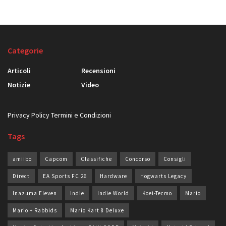
Categorie
Articoli
Recensioni
Notizie
Video
Privacy Policy
Termini e Condizioni
Tags
amiibo
Capcom
Classifiche
Concorso
Consigli
Direct
EA Sports FC 26
Hardware
Hogwarts Legacy
Inazuma Eleven
Indie
Indie World
Koei-Tecmo
Mario
Mario + Rabbids
Mario Kart 8 Deluxe