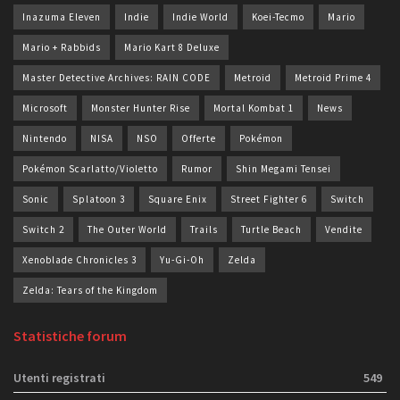
Inazuma Eleven
Indie
Indie World
Koei-Tecmo
Mario
Mario + Rabbids
Mario Kart 8 Deluxe
Master Detective Archives: RAIN CODE
Metroid
Metroid Prime 4
Microsoft
Monster Hunter Rise
Mortal Kombat 1
News
Nintendo
NISA
NSO
Offerte
Pokémon
Pokémon Scarlatto/Violetto
Rumor
Shin Megami Tensei
Sonic
Splatoon 3
Square Enix
Street Fighter 6
Switch
Switch 2
The Outer World
Trails
Turtle Beach
Vendite
Xenoblade Chronicles 3
Yu-Gi-Oh
Zelda
Zelda: Tears of the Kingdom
Statistiche forum
Utenti registrati
549