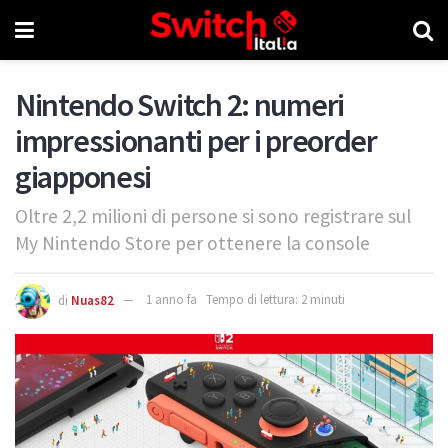
Nintendo Switch 2: numeri
impressionanti per i preorder
giapponesi
Oltre 2,2 milioni di persone si sono registrare sul
My Nintendo Store per ottenere la console
di
Nuas82
1 anno fa
Tempo di lettura: 2 minuti