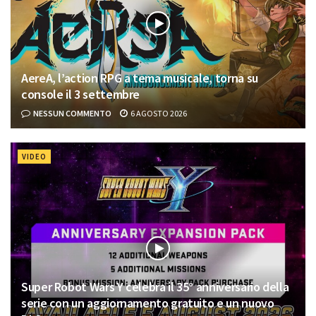
AereA, l’action RPG a tema musicale, torna su
console il 3 settembre
NESSUN COMMENTO
6 AGOSTO 2026
VIDEO
Super Robot Wars Y celebra il 35° anniversario della
serie con un aggiornamento gratuito e un nuovo