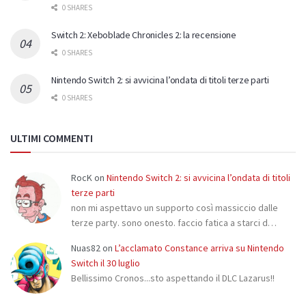
0 SHARES
Switch 2: Xeboblade Chronicles 2: la recensione
0 SHARES
Nintendo Switch 2: si avvicina l’ondata di titoli terze parti
0 SHARES
ULTIMI COMMENTI
RocK
on
Nintendo Switch 2: si avvicina l’ondata di titoli
terze parti
non mi aspettavo un supporto così massiccio dalle
terze party. sono onesto. faccio fatica a starci d…
Nuas82
on
L’acclamato Constance arriva su Nintendo
Switch il 30 luglio
Bellissimo Cronos...sto aspettando il DLC Lazarus!!