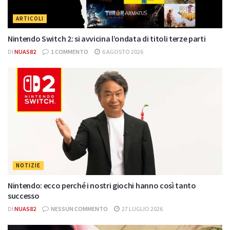
ARTICOLI
Nintendo Switch 2: si avvicina l’ondata di titoli terze parti
DI
NUAS82
1 COMMENTO
6 AGOSTO 2026
NOTIZIE
Nintendo: ecco perché i nostri giochi hanno così tanto
successo
DI
NUAS82
NESSUN COMMENTO
27 LUGLIO 2026