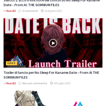
Switch 2: Ecco il vincitore del concorso No Sleep For Kaname
Date – From AI: THE SOMNIUM FILES
di
Nuas82
2 commenti
26 Agosto 2025
VIDEO
Trailer di lancio per No Sleep For Kaname Date – From AI THE
SOMNIUM FILES
di
Nuas82
Nessun commento
28 Luglio 2025