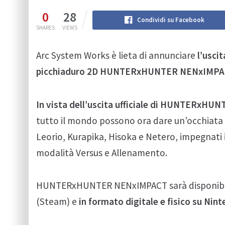
0
28
Condividi su Facebook
SHARES
VIEWS
Arc System Works è lieta di annunciare
l’usci
picchiaduro 2D HUNTERxHUNTER NENxIMPAC
In vista dell’uscita ufficiale di HUNTERxHU
tutto il mondo possono ora dare un’occhiata al
Leorio, Kurapika, Hisoka e Netero, impegnati i
modalità Versus e Allenamento.
HUNTERxHUNTER NENxIMPACT sarà disponibile i
(Steam) e
in formato digitale e fisico su Nin