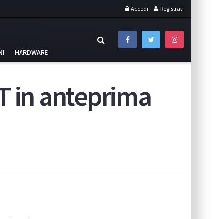
Accedi
Registrati
NI
HARDWARE
in anteprima