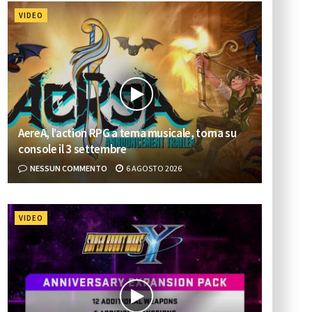
VIDEO
AereA, l’action RPG a tema musicale, torna su
console il 3 settembre
NESSUN COMMENTO
6 AGOSTO 2026
VIDEO