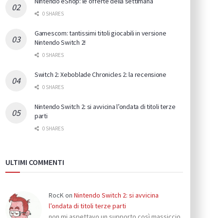
Nintendo eShop: le offerte della settimana
0 SHARES
Gamescom: tantissimi titoli giocabili in versione
Nintendo Switch 2!
0 SHARES
Switch 2: Xeboblade Chronicles 2: la recensione
0 SHARES
Nintendo Switch 2: si avvicina l’ondata di titoli terze
parti
0 SHARES
ULTIMI COMMENTI
RocK
on
Nintendo Switch 2: si avvicina
l’ondata di titoli terze parti
non mi aspettavo un supporto così massiccio