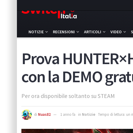
NOTIZIE
RECENSIONI
ARTICOLI
VIDEO
Prova HUNTER×H
con la DEMO grat
Per ora disponibile soltanto su STEAM
di
Nuas82
1 anno fa
in
Notizie
Tempo di lettura: un