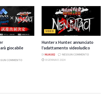
VIDEO
er
Hunter x Hunter: annunciato
arà giocabile
l’adattamento videoludico
DI
NUAS82
NESSUN COMMENTO
8 GENNAIO 2024
SSUN COMMENTO