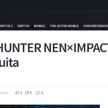
SWITCH 2
SWITCH
MOBILE
THE OUTER WORLD
VIDEORECENSIO
UNTER NEN×IMPACT 
uita
0
0
0
 minuto