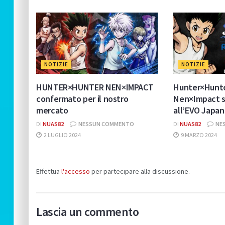
NOTIZIE
NOTIZIE
HUNTER×HUNTER NEN×IMPACT
Hunter×Hunt
confermato per il nostro
Nen×Impact s
mercato
all’EVO Japan
DI
NUAS82
NESSUN COMMENTO
DI
NUAS82
NE
2 LUGLIO 2024
9 MARZO 2024
Effettua
l'accesso
per partecipare alla discussione.
Lascia un commento