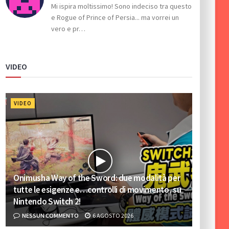
Mi ispira moltissimo! Sono indeciso tra questo
e Rogue of Prince of Persia... ma vorrei un
vero e pr…
VIDEO
VIDEO
Onimusha Way of the Sword: due modalità per
tutte le esigenze e…controlli di movimento, su
Nintendo Switch 2!
NESSUN COMMENTO
6 AGOSTO 2026