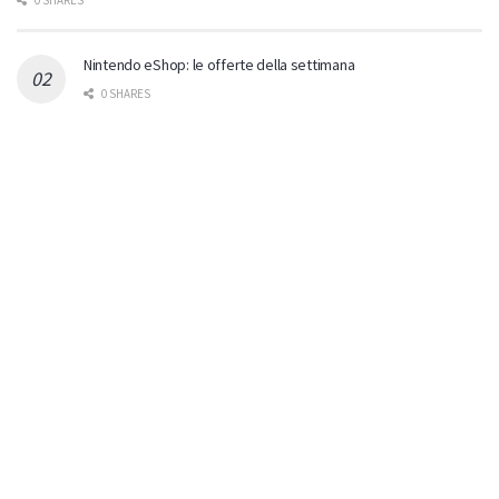
Nintendo eShop: le offerte della settimana
0 SHARES
Gamescom: tantissimi titoli giocabili in versione Nintendo
Switch 2!
0 SHARES
Switch 2: Xeboblade Chronicles 2: la recensione
0 SHARES
Nintendo Switch 2: si avvicina l’ondata di titoli terze parti
0 SHARES
ULTIMI COMMENTI
RocK
on
Nintendo Switch 2: si avvicina l’ondata di titoli
terze parti