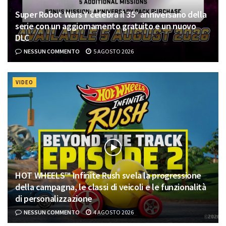
Super Robot Wars Y celebra il 35° anniversario della
serie con un aggiornamento gratuito e un nuovo
DLC
NESSUN COMMENTO
5 AGOSTO 2026
VIDEO
HOT WHEELS™ Infinite Rush svela la progressione
della campagna, le classi di veicoli e le funzionalità
di personalizzazione
NESSUN COMMENTO
4 AGOSTO 2026