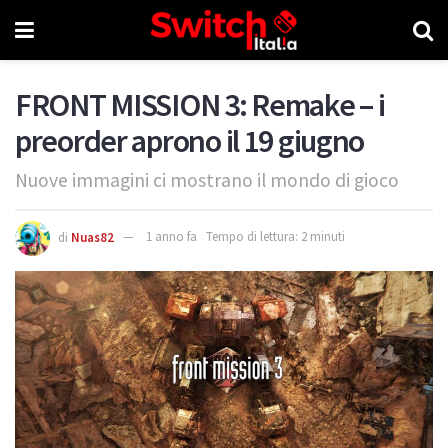
FRONT MISSION 3: Remake – i
preorder aprono il 19 giugno
Nuove immagini ci mostrano il mondo di gioco
di
Nuas82
1 anno fa
Tempo di lettura: 2 minuti