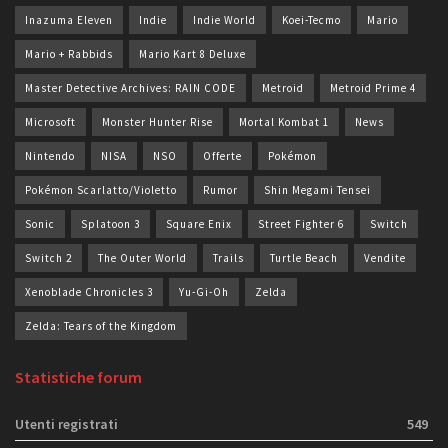
Inazuma Eleven
Indie
Indie World
Koei-Tecmo
Mario
Mario + Rabbids
Mario Kart 8 Deluxe
Master Detective Archives: RAIN CODE
Metroid
Metroid Prime 4
Microsoft
Monster Hunter Rise
Mortal Kombat 1
News
Nintendo
NISA
NSO
Offerte
Pokémon
Pokémon Scarlatto/Violetto
Rumor
Shin Megami Tensei
Sonic
Splatoon 3
Square Enix
Street Fighter 6
Switch
Switch 2
The Outer World
Trails
Turtle Beach
Vendite
Xenoblade Chronicles 3
Yu-Gi-Oh
Zelda
Zelda: Tears of the Kingdom
Statistiche forum
Utenti registrati
549