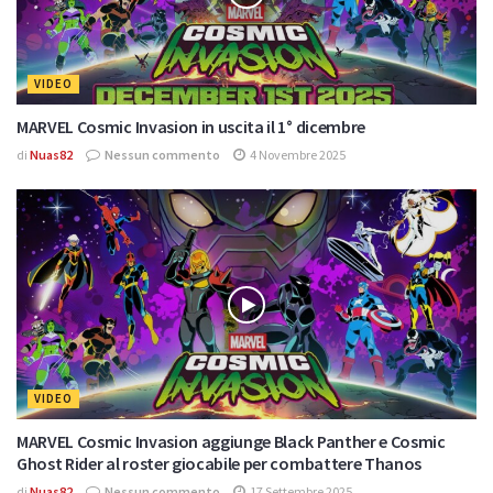
VIDEO
MARVEL Cosmic Invasion in uscita il 1° dicembre
di
Nuas82
Nessun commento
4 Novembre 2025
VIDEO
MARVEL Cosmic Invasion aggiunge Black Panther e Cosmic
Ghost Rider al roster giocabile per combattere Thanos
di
Nuas82
Nessun commento
17 Settembre 2025