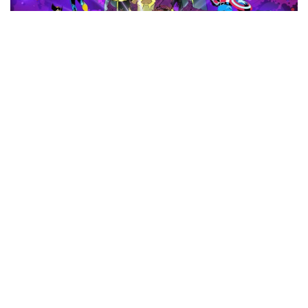
NOTIZIE
Marvel Cosmic Invasion in arrivo nel 2025 da Dotemu e Tribute
Games
di
Nuas82
Nessun commento
27 Marzo 2025
Effettua
l'accesso
per partecipare alla discussione.
Commenti
1
Nuas82
12 mesi fa
Dotemu sempre sinonimo di qualità, sarà mio
Accedi per rispondere