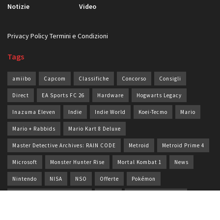
Notizie
Video
Privacy Policy
Termini e Condizioni
Tags
amiibo
Capcom
Classifiche
Concorso
Consigli
Direct
EA Sports FC 26
Hardware
Hogwarts Legacy
Inazuma Eleven
Indie
Indie World
Koei-Tecmo
Mario
Mario + Rabbids
Mario Kart 8 Deluxe
Master Detective Archives: RAIN CODE
Metroid
Metroid Prime 4
Microsoft
Monster Hunter Rise
Mortal Kombat 1
News
Nintendo
NISA
NSO
Offerte
Pokémon
Pokémon Scarlatto/Violetto
Rumor
Shin Megami Tensei
Sonic
Splatoon 3
Square Enix
Street Fighter 6
Switch