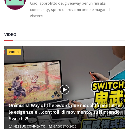
Ciao, approfitto del giveaway per unirmi alla
community, spero di trovarmi bene e magari di
vincere…
VIDEO
VIDEO
Onimusha Way of the Sword: due modalità per tutte
le esigenze e…controlli di movimento, su Nintendo
Switch 2!
NESSUN COMMENTO
6 AGOSTO 2026