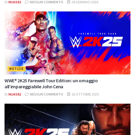
DI
NUAS82
NESSUN COMMENTO
28 GENNAIO 2026
NOTIZIE
WWE® 2K25 Farewell Tour Edition: un omaggio
all’impareggiabile John Cena
DI
NUAS82
NESSUN COMMENTO
16 OTTOBRE 2025