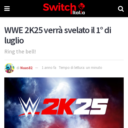
WWE 2K25 verrà svelato il 1° di
luglio
Ring the bell!
di
Nuas82
1 anno fa
Tempo di lettura: un minuto