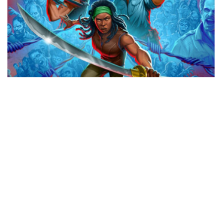
Svelata la data di uscita di The Walking
Dead: Streets of Survival
0 SHARES
Nintendo eShop: le offerte della settimana
0 SHARES
Gamescom: tantissimi titoli giocabili in versione Nintendo
Switch 2!
0 SHARES