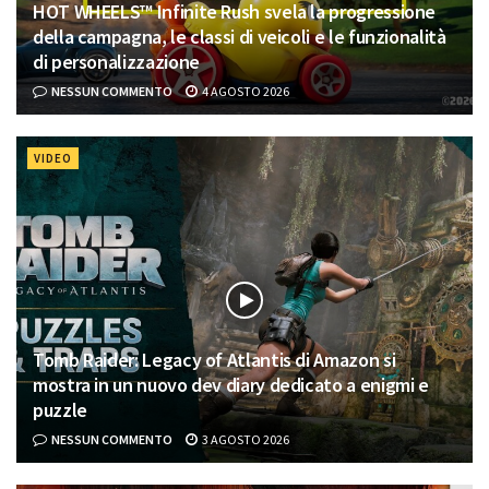
HOT WHEELS™ Infinite Rush svela la progressione
della campagna, le classi di veicoli e le funzionalità
di personalizzazione
NESSUN COMMENTO
4 AGOSTO 2026
VIDEO
Tomb Raider: Legacy of Atlantis di Amazon si
mostra in un nuovo dev diary dedicato a enigmi e
puzzle
NESSUN COMMENTO
3 AGOSTO 2026