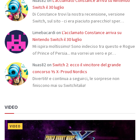
Nuas82
on
L’acclamato Constance arriva su Nintendo
Switch il 30 luglio
Di Constance trovi la nostra recensione, versione
Switch, sul sito - ci era piaciuto parecchio! sper…
Limebacardi
on
L’acclamato Constance arriva su
Nintendo Switch il 30 luglio
Mi ispira moltissimo! Sono indeciso tra questo e Rogue
of Prince of Persia... ma vorrei un vero e pr…
Nuas82
on
Switch 2: ecco il vincitore del grande
concorso Ys X- Proud Nordics
Divertiti! e continua a seguirci, le sorprese non
finiscono mai su Switchitalia!
VIDEO
VIDEO