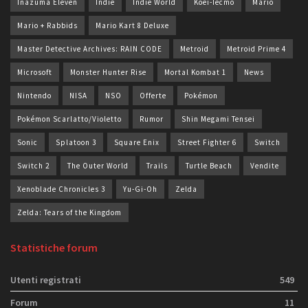
Inazuma Eleven
Indie
Indie World
Koei-Tecmo
Mario
Mario + Rabbids
Mario Kart 8 Deluxe
Master Detective Archives: RAIN CODE
Metroid
Metroid Prime 4
Microsoft
Monster Hunter Rise
Mortal Kombat 1
News
Nintendo
NISA
NSO
Offerte
Pokémon
Pokémon Scarlatto/Violetto
Rumor
Shin Megami Tensei
Sonic
Splatoon 3
Square Enix
Street Fighter 6
Switch
Switch 2
The Outer World
Trails
Turtle Beach
Vendite
Xenoblade Chronicles 3
Yu-Gi-Oh
Zelda
Zelda: Tears of the Kingdom
Statistiche forum
Utenti registrati
549
Forum
11