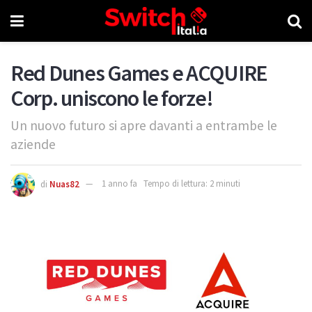
Red Dunes Games e ACQUIRE
Corp. uniscono le forze!
Un nuovo futuro si apre davanti a entrambe le
aziende
di
Nuas82
1 anno fa
Tempo di lettura: 2 minuti