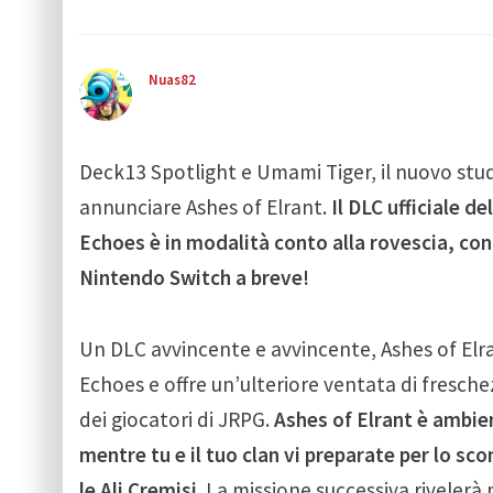
Nuas82
Deck13 Spotlight e Umami Tiger, il nuovo stud
annunciare Ashes of Elrant.
Il DLC ufficiale 
Echoes è in modalità conto alla rovescia, con 
Nintendo Switch a breve!
Un DLC avvincente e avvincente, Ashes of Elran
Echoes e offre un’ulteriore ventata di fresch
dei giocatori di JRPG.
Ashes of Elrant è ambie
mentre tu e il tuo clan vi preparate per lo sc
le Ali Cremisi
. La missione successiva rivelerà 