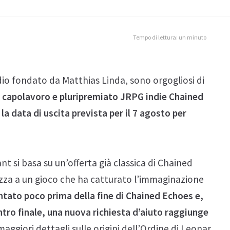
Tempo di lettura: un minuto
io fondato da Matthias Linda, sono orgogliosi di
del capolavoro e pluripremiato JRPG indie Chained
la data di uscita prevista per il 7 agosto per
t si basa su un’offerta già classica di Chained
ezza a un gioco che ha catturato l’immaginazione
ntato poco prima della fine di Chained Echoes e,
ontro finale, una nuova richiesta d’aiuto raggiunge
maggiori dettagli sulle origini dell’Ordine di Leonar