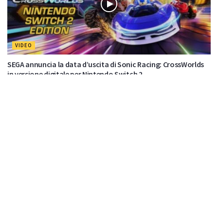
VIDEO
SEGA annuncia la data d’uscita di Sonic Racing: CrossWorlds
in versione digitale per Nintendo Switch 2
di
Nuas82
Nessun commento
7 Novembre 2025
Effettua
l'accesso
per partecipare alla discussione.
Lascia un commento
Devi essere
connesso
per inviare un commento.
Di Tendenza