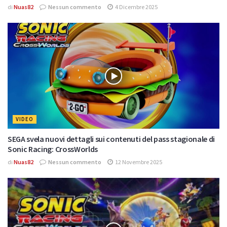
di
Nuas82
Nessun commento
4 Dicembre 2025
VIDEO
SEGA svela nuovi dettagli sui contenuti del pass stagionale di
Sonic Racing: CrossWorlds
di
Nuas82
Nessun commento
12 Novembre 2025