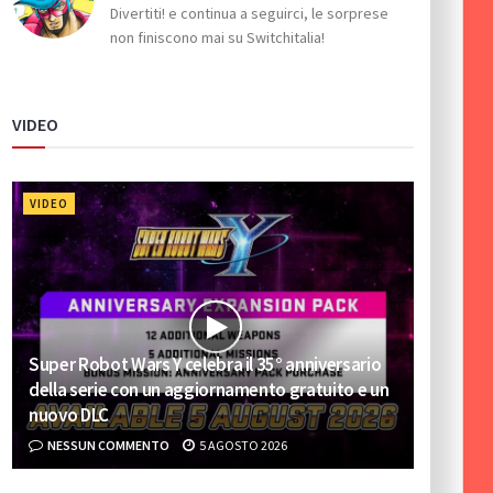
Divertiti! e continua a seguirci, le sorprese
non finiscono mai su Switchitalia!
VIDEO
VIDEO
Super Robot Wars Y celebra il 35° anniversario
della serie con un aggiornamento gratuito e un
nuovo DLC
NESSUN COMMENTO
5 AGOSTO 2026