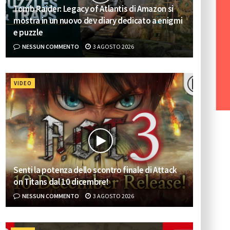
Tomb Raider: Legacy of Atlantis di Amazon si
mostra in un nuovo dev diary dedicato a enigmi
e puzzle
NESSUN COMMENTO
3 AGOSTO 2026
VIDEO
Senti la potenza dello scontro finale di Attack
on Titans dal 10 dicembre!
NESSUN COMMENTO
3 AGOSTO 2026