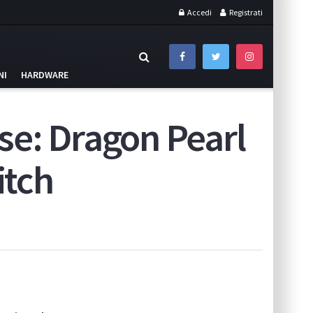
Accedi
Registrati
NI
HARDWARE
se: Dragon Pearl
itch