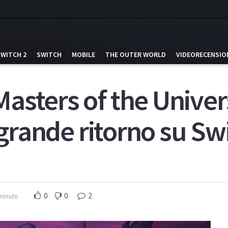
SWITCH 2
SWITCH
MOBILE
THE OUTER WORLD
VIDEORECENSIO
asters of the Univer
l grande ritorno su Sw
0
0
2
 minuto