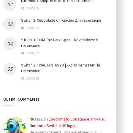
Nintendo eShop: le offerte della settimana
0 SHARES
Switch 2: Xeboblade Chronicles 2: la recensione
0 SHARES
STEAM: DOOM The Dark Ages – Revelations: la
recensione
0 SHARES
Switch 2: FINAL FANTASY X | X-2 HD Remaster : la
recensione
0 SHARES
ULTIMI COMMENTI
Nuas82
on
L’acclamato Constance arriva su
Nintendo Switch il 30 luglio
Bellissimo Cronos...sto aspettando il DLC