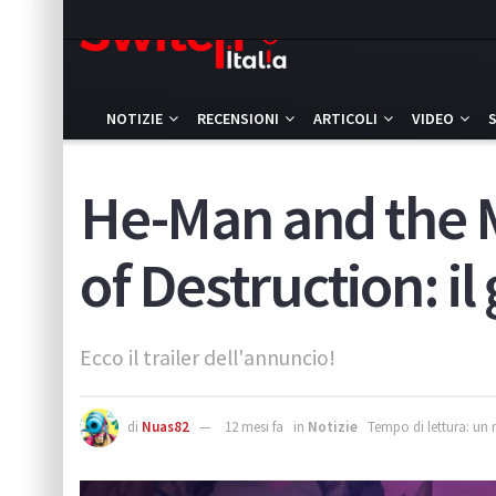
NOTIZIE
RECENSIONI
ARTICOLI
VIDEO
He-Man and the M
of Destruction: i
Ecco il trailer dell'annuncio!
di
Nuas82
12 mesi fa
in
Notizie
Tempo di lettura: un