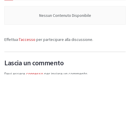
Nessun Contenuto Disponibile
Effettua
l'accesso
per partecipare alla discussione.
Lascia un commento
Devi essere
connesso
per inviare un commento.
Di Tendenza