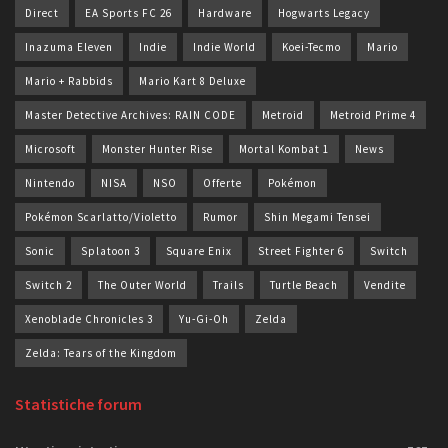
Direct
EA Sports FC 26
Hardware
Hogwarts Legacy
Inazuma Eleven
Indie
Indie World
Koei-Tecmo
Mario
Mario + Rabbids
Mario Kart 8 Deluxe
Master Detective Archives: RAIN CODE
Metroid
Metroid Prime 4
Microsoft
Monster Hunter Rise
Mortal Kombat 1
News
Nintendo
NISA
NSO
Offerte
Pokémon
Pokémon Scarlatto/Violetto
Rumor
Shin Megami Tensei
Sonic
Splatoon 3
Square Enix
Street Fighter 6
Switch
Switch 2
The Outer World
Trails
Turtle Beach
Vendite
Xenoblade Chronicles 3
Yu-Gi-Oh
Zelda
Zelda: Tears of the Kingdom
Statistiche forum