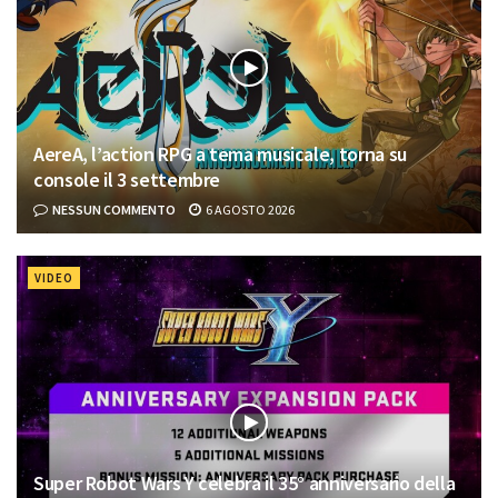
AereA, l’action RPG a tema musicale, torna su
console il 3 settembre
NESSUN COMMENTO
6 AGOSTO 2026
VIDEO
Super Robot Wars Y celebra il 35° anniversario della