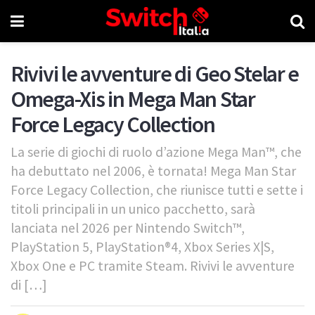
Rivivi le avventure di Geo Stelar e
Omega-Xis in Mega Man Star
Force Legacy Collection
La serie di giochi di ruolo d’azione Mega Man™, che
ha debuttato nel 2006, è tornata! Mega Man Star
Force Legacy Collection, che riunisce tutti e sette i
titoli principali in un unico pacchetto, sarà
lanciata nel 2026 per Nintendo Switch™,
PlayStation 5, PlayStation®4, Xbox Series X|S,
Xbox One e PC tramite Steam. Rivivi le avventure
di […]