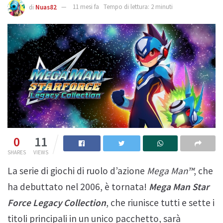
di
Nuas82
11 mesi fa
Tempo di lettura: 2 minuti
0
11
SHARES
VIEWS
La serie di giochi di ruolo d’azione
Mega Man™
, che
ha debuttato nel 2006, è tornata!
Mega Man Star
Force Legacy Collection
, che riunisce tutti e sette i
titoli principali in un unico pacchetto, sarà