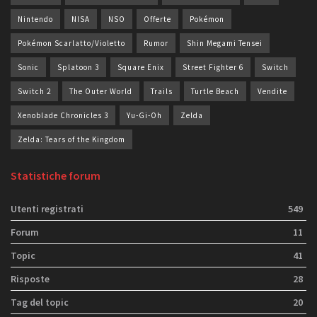
Nintendo
NISA
NSO
Offerte
Pokémon
Pokémon Scarlatto/Violetto
Rumor
Shin Megami Tensei
Sonic
Splatoon 3
Square Enix
Street Fighter 6
Switch
Switch 2
The Outer World
Trails
Turtle Beach
Vendite
Xenoblade Chronicles 3
Yu-Gi-Oh
Zelda
Zelda: Tears of the Kingdom
Statistiche forum
Utenti registrati
549
Forum
11
Topic
41
Risposte
28
Tag del topic
20