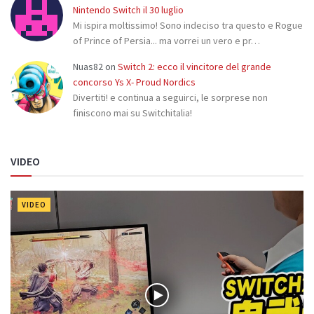
Nintendo Switch il 30 luglio
Mi ispira moltissimo! Sono indeciso tra questo e Rogue
of Prince of Persia... ma vorrei un vero e pr…
Nuas82
on
Switch 2: ecco il vincitore del grande
concorso Ys X- Proud Nordics
Divertiti! e continua a seguirci, le sorprese non
finiscono mai su Switchitalia!
VIDEO
VIDEO