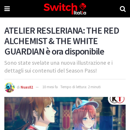
ATELIER RESLERIANA: THE RED
ALCHEMIST & THE WHITE
GUARDIAN è ora disponibile
Sono state svelate una nuova illustrazione e i
dettagli sui contenuti del Season Pass!
di
Nuas82
10 mesi fa
Tempo di lettura: 2 minuti