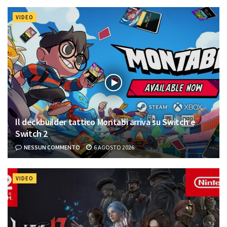
VIDEO
Il deckbuilder tattico Montabi arriva su Switch e
Switch 2
NESSUN COMMENTO
6 AGOSTO 2026
VIDEO