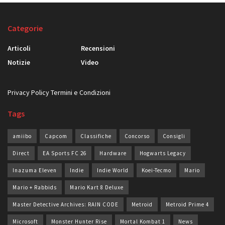
Categorie
Articoli
Recensioni
Notizie
Video
Privacy Policy
Termini e Condizioni
Tags
amiibo
Capcom
Classifiche
Concorso
Consigli
Direct
EA Sports FC 26
Hardware
Hogwarts Legacy
Inazuma Eleven
Indie
Indie World
Koei-Tecmo
Mario
Mario + Rabbids
Mario Kart 8 Deluxe
Master Detective Archives: RAIN CODE
Metroid
Metroid Prime 4
Microsoft
Monster Hunter Rise
Mortal Kombat 1
News