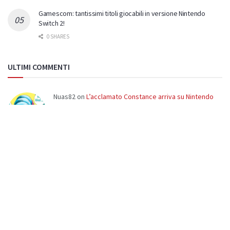
Gamescom: tantissimi titoli giocabili in versione Nintendo
Switch 2!
0 SHARES
ULTIMI COMMENTI
Nuas82
on
L’acclamato Constance arriva su Nintendo
Switch il 30 luglio
Bellissimo Cronos...sto aspettando il DLC Lazarus!!
Limebacardi
on
L’acclamato Constance arriva su
Nintendo Switch il 30 luglio
Vista! Adesso guardo un po' le offerte estive e poi
valuto... Devo ancora finire Cronos e iniziare D…
Nuas82
on
L’acclamato Constance arriva su Nintendo
Switch il 30 luglio
Di Constance trovi la nostra recensione, versione