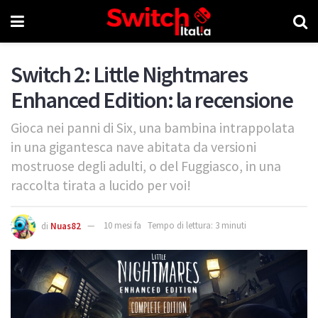
Switch 2: Little Nightmares
Enhanced Edition: la recensione
Gioca nei panni di Six, una bambina intrappolata
in una gigantesca nave abitata da versioni
mostruose degli adulti, o del Fuggiasco, in una
raccolta tirata a lucido per voi!
di
Nuas82
10 mesi fa
Tempo di lettura: 3 minuti