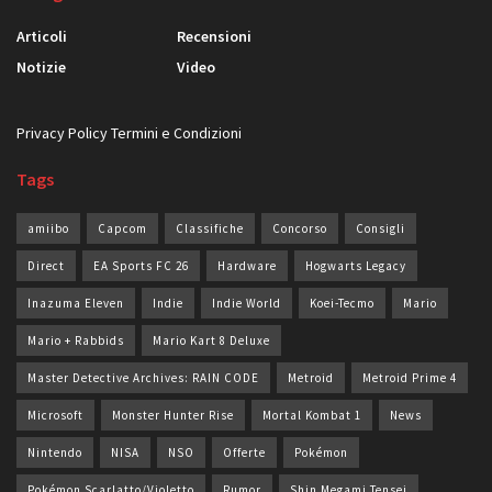
Articoli
Recensioni
Notizie
Video
Privacy Policy
Termini e Condizioni
Tags
amiibo
Capcom
Classifiche
Concorso
Consigli
Direct
EA Sports FC 26
Hardware
Hogwarts Legacy
Inazuma Eleven
Indie
Indie World
Koei-Tecmo
Mario
Mario + Rabbids
Mario Kart 8 Deluxe
Master Detective Archives: RAIN CODE
Metroid
Metroid Prime 4
Microsoft
Monster Hunter Rise
Mortal Kombat 1
News
Nintendo
NISA
NSO
Offerte
Pokémon
Pokémon Scarlatto/Violetto
Rumor
Shin Megami Tensei