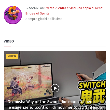
Glade666
on
Switch 2: entra e vinci una copia di Kena:
Bridge of Spirits
Sempre giochi bellissimi!
VIDEO
VIDEO
Onimusha Way of the Sword: due modalità per tutte
le esigenze e…controlli di movimento, su Nintendo