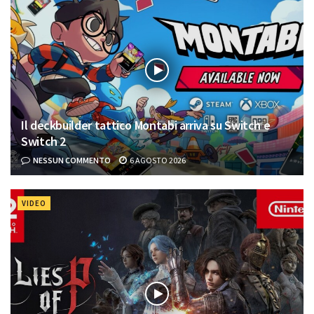
Il deckbuilder tattico Montabi arriva su Switch e
Switch 2
NESSUN COMMENTO
6 AGOSTO 2026
VIDEO