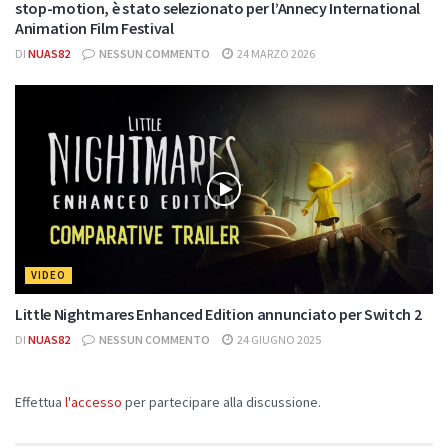
stop-motion, è stato selezionato per l’Annecy International
Animation Film Festival
DI
NUAS82
NESSUN COMMENTO
24 MARZO 2026
VIDEO
Little Nightmares Enhanced Edition annunciato per Switch 2
DI
NUAS82
NESSUN COMMENTO
24 GIUGNO 2025
Effettua
l'accesso
per partecipare alla discussione.