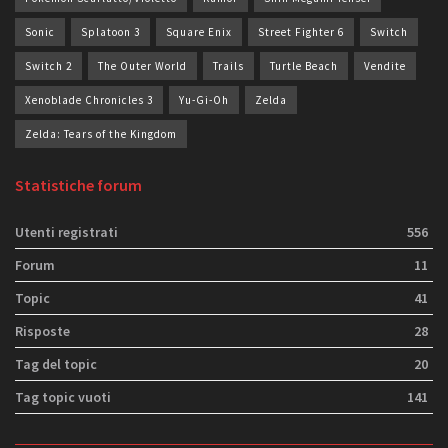
Sonic
Splatoon 3
Square Enix
Street Fighter 6
Switch
Switch 2
The Outer World
Trails
Turtle Beach
Vendite
Xenoblade Chronicles 3
Yu-Gi-Oh
Zelda
Zelda: Tears of the Kingdom
Statistiche forum
Utenti registrati
556
Forum
11
Topic
41
Risposte
28
Tag del topic
20
Tag topic vuoti
141