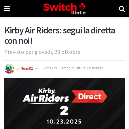
Kirby Air Riders: segui la diretta
con noi!
Previsto per giovedì, 23 ottobre
di
Nuas82
10 mesi fa
Tempo di lettura: un minuto