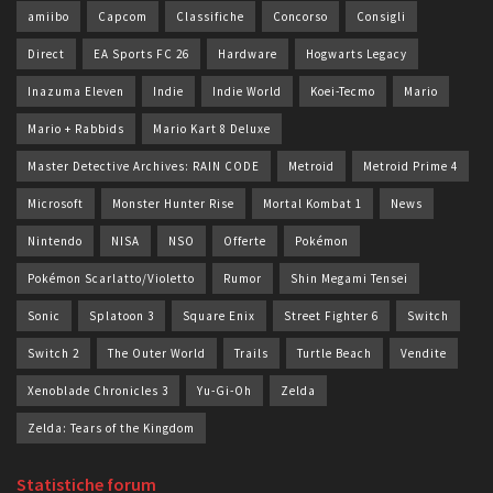
amiibo
Capcom
Classifiche
Concorso
Consigli
Direct
EA Sports FC 26
Hardware
Hogwarts Legacy
Inazuma Eleven
Indie
Indie World
Koei-Tecmo
Mario
Mario + Rabbids
Mario Kart 8 Deluxe
Master Detective Archives: RAIN CODE
Metroid
Metroid Prime 4
Microsoft
Monster Hunter Rise
Mortal Kombat 1
News
Nintendo
NISA
NSO
Offerte
Pokémon
Pokémon Scarlatto/Violetto
Rumor
Shin Megami Tensei
Sonic
Splatoon 3
Square Enix
Street Fighter 6
Switch
Switch 2
The Outer World
Trails
Turtle Beach
Vendite
Xenoblade Chronicles 3
Yu-Gi-Oh
Zelda
Zelda: Tears of the Kingdom
Statistiche forum