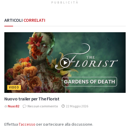
PUBBLICITÀ
ARTICOLI
CORRELATI
VIDEO
Nuovo trailer per The Florist
di
Nuas82
Nessun commento
22 Maggio 2026
Effettua
l'accesso
per partecipare alla discussione.