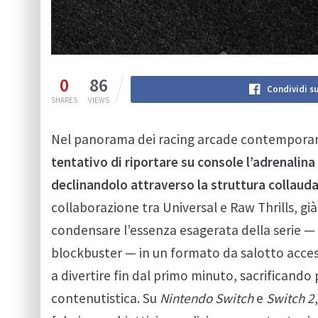
0
86
Condividi s
SHARES
VIEWS
Nel panorama dei racing arcade contemporanei
tentativo di riportare su console l’adrenalina
declinandolo attraverso la struttura collaud
collaborazione tra Universal e Raw Thrills, già 
condensare l’essenza esagerata della serie — i
blockbuster — in un formato da salotto accessi
a divertire fin dal primo minuto, sacrificando 
contenutistica. Su
Nintendo Switch
e
Switch 2