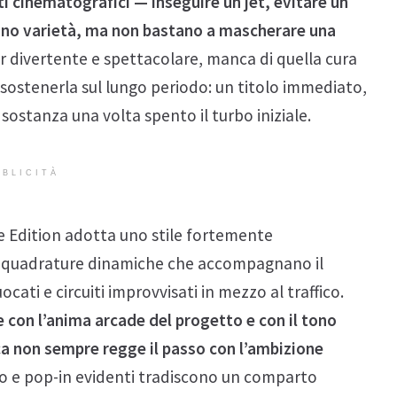
i cinematografici — inseguire un jet, evitare un
ono varietà, ma non bastano a mascherare una
ur divertente e spettacolare, manca di quella cura
 sostenerla sul lungo periodo: un titolo immediato,
ostanza una volta spento il turbo iniziale.
BLICITÀ
ade Edition adotta uno stile fortemente
 inquadrature dinamiche che accompagnano il
cati e circuiti improvvisati in mezzo al traffico.
 con l’anima arcade del progetto e con il tono
ca non sempre regge il passo con l’ambizione
to e pop-in evidenti tradiscono un comparto