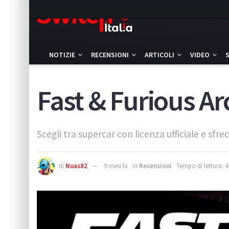
NOTIZIE
RECENSIONI
ARTICOLI
VIDEO
Fast & Furious Ar
Scegli tra supercar con licenza ufficiale e sfre
di
Nuas82
9 mesi fa
in
Recensioni
Tempo di lettura: 4