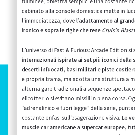
fulminee, obiettivi semplici e una costante ric
cabinato alla console domestica mette in luce
l’immediatezza, dove
l’adattamento al grande
ironico e sopra le righe che rese
Cruis’n Blast
L’universo di Fast & Furious: Arcade Edition si
internazionali ispirate ai set più iconici del
deserti infuocati, basi militari e piste costie
e propria trama, ma adotta una struttura a m
alterna gare tradizionali a sequenze spettacol
elicotteri o si evitano missili in piena corsa.
“adrenalinico e fuori legge” della serie, punta
costante enfasi sull’esagerazione visiva.
Le ve
muscle car americane a supercar europee, tut