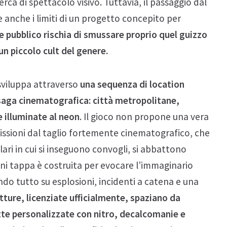
erca di spettacolo visivo. Tuttavia, il passaggio dal
 anche i limiti di un progetto concepito per
 pubblico rischia di smussare proprio quel guizzo
un piccolo cult del genere.
 sviluppa attraverso
una sequenza di location
la saga cinematografica: città metropolitane,
re illuminate al neon
. Il gioco non propone una vera
issioni dal taglio fortemente cinematografico, che
ari in cui si inseguono convogli, si abbattono
 Ogni tappa è costruita per evocare l’immaginario
ndo tutto su esplosioni, incidenti a catena e una
tture, licenziate ufficialmente, spaziano da
te personalizzate con nitro, decalcomanie e