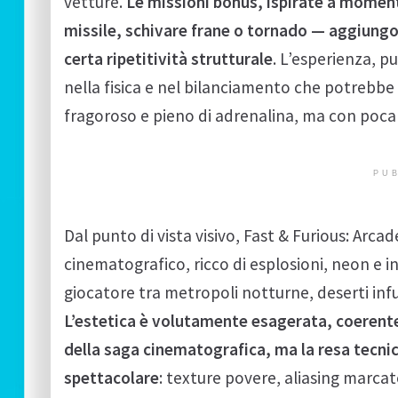
vetture.
Le missioni bonus, ispirate a moment
missile, schivare frane o tornado — aggiung
certa ripetitività strutturale
. L’esperienza, p
nella fisica e nel bilanciamento che potrebbe
fragoroso e pieno di adrenalina, ma con poca s
PUB
Dal punto di vista visivo, Fast & Furious: Arc
cinematografico, ricco di esplosioni, neon e
giocatore tra metropoli notturne, deserti infuo
L’estetica è volutamente esagerata, coerente
della saga cinematografica, ma la resa tecni
spettacolare
: texture povere, aliasing marca