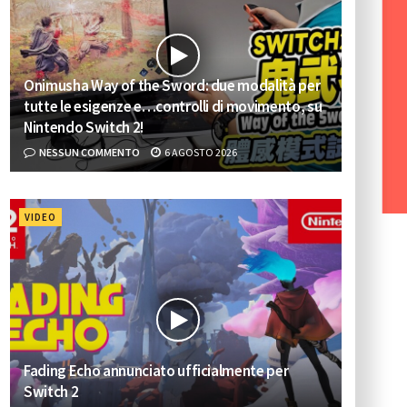
Onimusha Way of the Sword: due modalità per
tutte le esigenze e…controlli di movimento, su
Nintendo Switch 2!
NESSUN COMMENTO
6 AGOSTO 2026
VIDEO
Fading Echo annunciato ufficialmente per
Switch 2