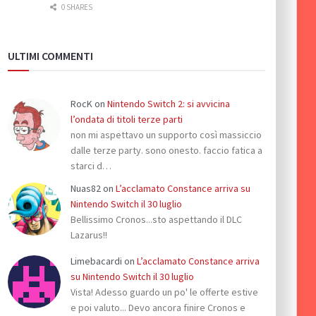
0 SHARES
ULTIMI COMMENTI
RocK
on
Nintendo Switch 2: si avvicina
l’ondata di titoli terze parti
non mi aspettavo un supporto così massiccio
dalle terze party. sono onesto. faccio fatica a
starci d…
Nuas82
on
L’acclamato Constance arriva su
Nintendo Switch il 30 luglio
Bellissimo Cronos...sto aspettando il DLC
Lazarus!!
Limebacardi
on
L’acclamato Constance arriva
su Nintendo Switch il 30 luglio
Vista! Adesso guardo un po' le offerte estive
e poi valuto... Devo ancora finire Cronos e