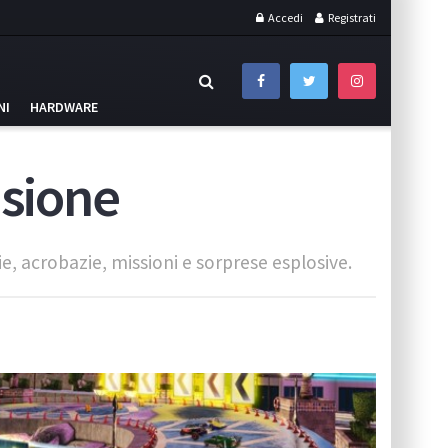
Accedi
Registrati
NI
HARDWARE
nsione
oie, acrobazie, missioni e sorprese esplosive.