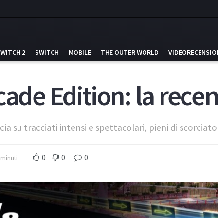
SWITCH 2
SWITCH
MOBILE
THE OUTER WORLD
VIDEORECENSIO
cade Edition: la rece
ccia su tracciati intensi e spettacolari, pieni di scorciat
0
0
0
 minuti