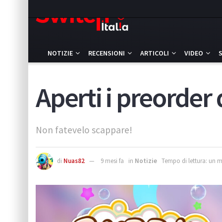
NOTIZIE
RECENSIONI
ARTICOLI
VIDEO
Aperti i preord
Non fatevelo scappare!
di
Nuas82
9 mesi fa
in
Notizie
Tempo di lettura: un 