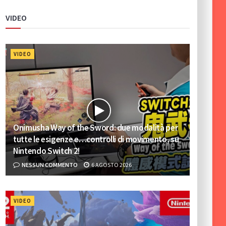
VIDEO
VIDEO
Onimusha Way of the Sword: due modalità per
tutte le esigenze e…controlli di movimento, su
Nintendo Switch 2!
NESSUN COMMENTO
6 AGOSTO 2026
VIDEO