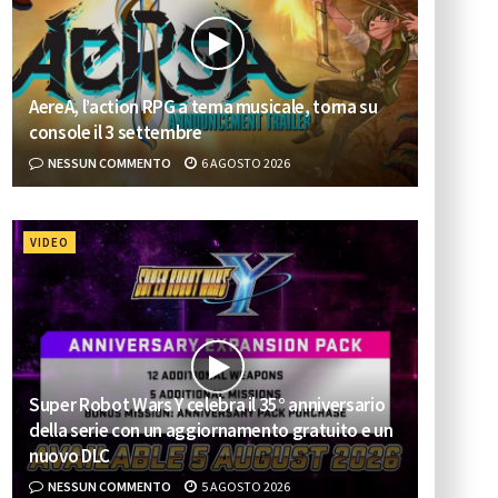
AereA, l’action RPG a tema musicale, torna su
console il 3 settembre
NESSUN COMMENTO
6 AGOSTO 2026
VIDEO
Super Robot Wars Y celebra il 35° anniversario
della serie con un aggiornamento gratuito e un
nuovo DLC
NESSUN COMMENTO
5 AGOSTO 2026