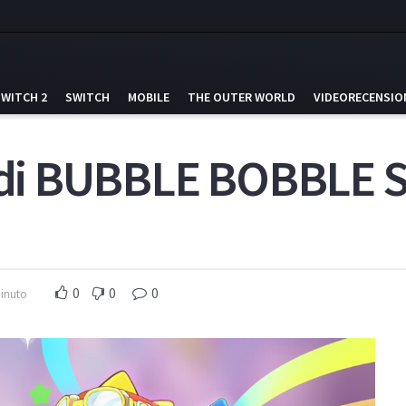
SWITCH 2
SWITCH
MOBILE
THE OUTER WORLD
VIDEORECENSIO
er di BUBBLE BOBBLE
0
0
0
minuto