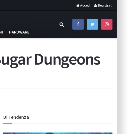
Accedi
Registrati
NI
HARDWARE
 Sugar Dungeons
Di Tendenza