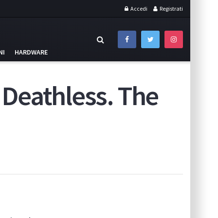
Accedi
Registrati
NI
HARDWARE
n Deathless. The