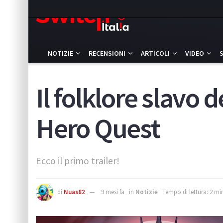
NOTIZIE
RECENSIONI
ARTICOLI
VIDEO
Il folklore slavo
Hero Quest
Ecco il primo trailer!
di
Nuas82
9 mesi fa
in
Notizie
Tempo di lettura: 2 mi