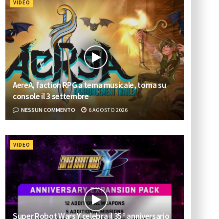
VIDEO
AereA, l’action RPG a tema musicale, torna su
console il 3 settembre
NESSUN COMMENTO
6 AGOSTO 2026
VIDEO
Super Robot Wars Y celebra il 35° anniversario