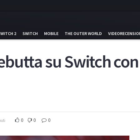
SWITCH 2
SWITCH
MOBILE
THE OUTER WORLD
VIDEORECENSIO
 debutta su Switch co
0
0
0
nuti