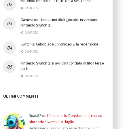
Nintendo eShop: le offerte della settimana
0 SHARES
Gamescom: tantissimi titoli giocabili in versione
Nintendo Switch 2!
0 SHARES
Switch 2: Xeboblade Chronicles 2: la recensione
0 SHARES
Nintendo Switch 2: si avvicina l’ondata di titoli terze
parti
0 SHARES
ULTIMI COMMENTI
Nuas82
on
L’acclamato Constance arriva su
Nintendo Switch il 30 luglio
Bellissimo Cronos...sto aspettando il DLC