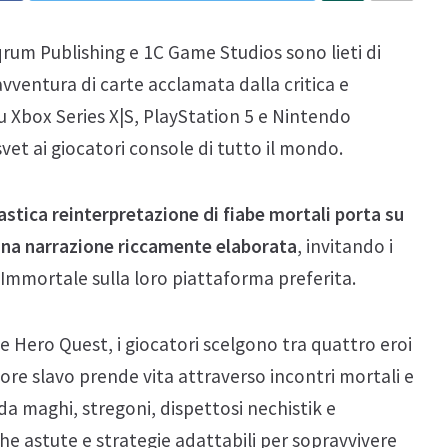
qrum Publishing e 1C Game Studios sono lieti di
vventura di carte acclamata dalla critica e
su Xbox Series X|S, PlayStation 5 e Nintendo
et ai giocatori console di tutto il mondo.
stica reinterpretazione di fiabe mortali porta su
una narrazione riccamente elaborata
, invitando i
’Immortale sulla loro piattaforma preferita.
he Hero Quest, i giocatori scelgono tra quattro eroi
klore slavo prende vita attraverso incontri mortali e
da maghi, stregoni, dispettosi nechistik e
he astute e strategie adattabili per sopravvivere