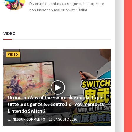
Divertiti! e continua a seguirci, le sorprese
non finiscono mai su Switchitalia!
VIDEO
VIDEO
Onimusha Way of the Sword: due modalità per
tutte le esigenze e…controlli di movimento, su
Nintendo Switch 2!
NESSUN COMMENTO
6 AGOSTO 2026