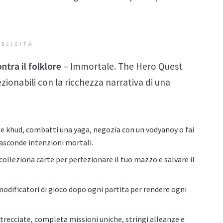
BLICITÀ
tra il folklore
– Immortale. The Hero Quest
zionabili con la ricchezza narrativa di una
 e khud, combatti una yaga, negozia con un vodyanoy o fai
nasconde intenzioni mortali.
colleziona carte per perfezionare il tuo mazzo e salvare il
modificatori di gioco dopo ogni partita per rendere ogni
ntrecciate, completa missioni uniche, stringi alleanze e