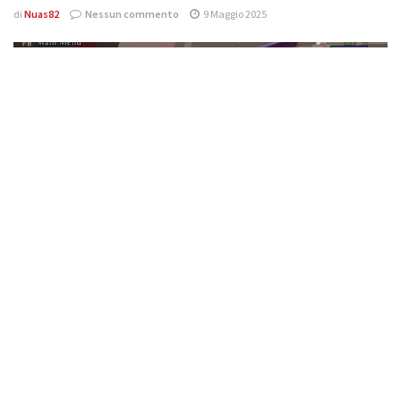
di
Nuas82
Nessun commento
9 Maggio 2025
VIDEO
Annunciate le voci del doppiaggio inglese di RAIDOU
Remastered: The Mystery of the Soulless Army
di
Nuas82
Nessun commento
28 Aprile 2025
Effettua
l'accesso
per partecipare alla discussione.