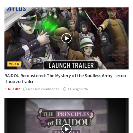
VIDEO
RAIDOU Remastered: The Mystery of the Soulless Army – ecco
il nuovo trailer
di
Nuas82
Nessun commento
13 Giugno 2025