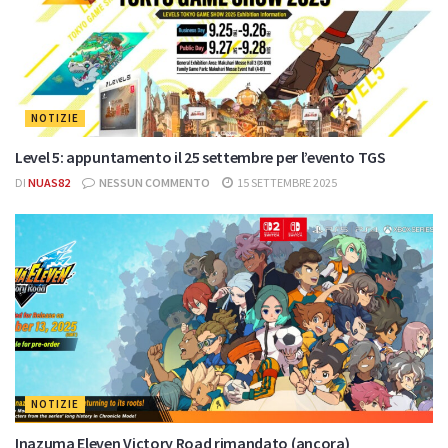
NOTIZIE
Level 5: appuntamento il 25 settembre per l’evento TGS
DI
NUAS82
NESSUN COMMENTO
15 SETTEMBRE 2025
NOTIZIE
Inazuma Eleven Victory Road rimandato (ancora)