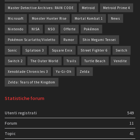
Master Detective Archives: RAIN CODE
Metroid
Metroid Prime 4
Microsoft
Monster Hunter Rise
Mortal Kombat 1
News
Nintendo
NISA
NSO
Offerte
Pokémon
Pokémon Scarlatto/Violetto
Rumor
Shin Megami Tensei
Sonic
Splatoon 3
Square Enix
Street Fighter 6
Switch
Switch 2
The Outer World
Trails
Turtle Beach
Vendite
Xenoblade Chronicles 3
Yu-Gi-Oh
Zelda
Zelda: Tears of the Kingdom
Statistiche forum
Utenti registrati
549
Forum
11
Topic
41