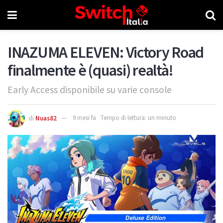
INAZUMA ELEVEN: Victory Road
finalmente è (quasi) realtà!
Early Access disponibile su varie console
di
Nuas82
9 mesi fa
Tempo di lettura: un minuto