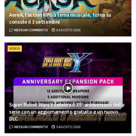
AereA, l’action RPG a tema musicale, torna su
console il 3 settembre
NESSUN COMMENTO
6 AGOSTO 2026
VIDEO
Super Robot Wars Y celebra il 35° anniversario della
serie con un aggiornamento gratuito e un nuovo
DLC
NESSUN COMMENTO
5 AGOSTO 2026