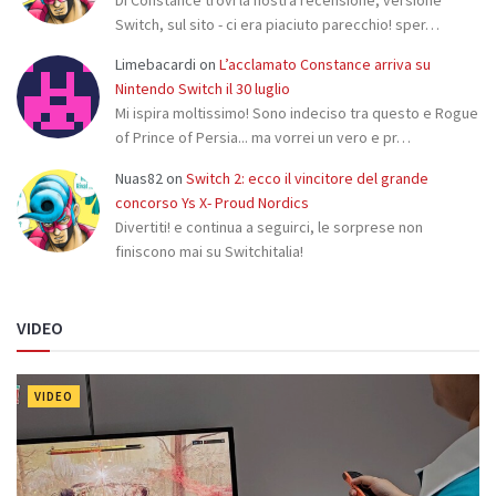
Switch, sul sito - ci era piaciuto parecchio! sper…
Limebacardi
on
L’acclamato Constance arriva su
Nintendo Switch il 30 luglio
Mi ispira moltissimo! Sono indeciso tra questo e Rogue
of Prince of Persia... ma vorrei un vero e pr…
Nuas82
on
Switch 2: ecco il vincitore del grande
concorso Ys X- Proud Nordics
Divertiti! e continua a seguirci, le sorprese non
finiscono mai su Switchitalia!
VIDEO
VIDEO