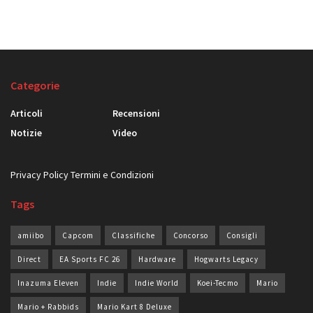
Categorie
Articoli
Recensioni
Notizie
Video
Privacy Policy
Termini e Condizioni
Tags
amiibo
Capcom
Classifiche
Concorso
Consigli
Direct
EA Sports FC 26
Hardware
Hogwarts Legacy
Inazuma Eleven
Indie
Indie World
Koei-Tecmo
Mario
Mario + Rabbids
Mario Kart 8 Deluxe