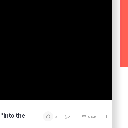
 “Into the
0
0
SHARE