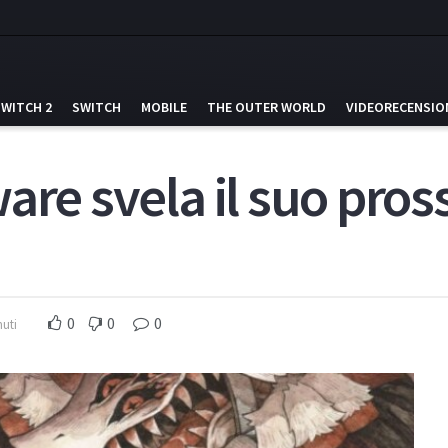
SWITCH 2
SWITCH
MOBILE
THE OUTER WORLD
VIDEORECENSIO
are svela il suo pro
0
0
0
nuti