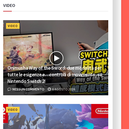
VIDEO
VIDEO
Onimusha Way of the Sword: due modalità per
tutte le esigenze e…controlli di movimento, su
Nintendo Switch 2!
NESSUN COMMENTO
6 AGOSTO 2026
VIDEO