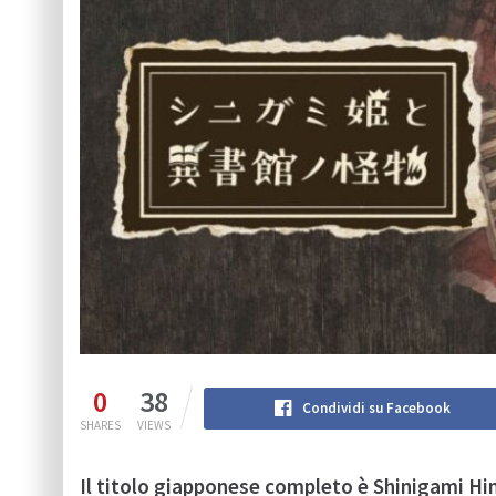
0
38
Condividi su Facebook
SHARES
VIEWS
Il titolo giapponese completo è Shinigami H