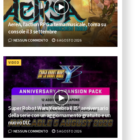
AereA, l’action RPG a tema musicale, torna su
console il 3 settembre
NESSUN COMMENTO
6 AGOSTO 2026
VIDEO
Super Robot Wars Y celebra il 35° anniversario
della serie con un aggiornamento gratuito e un
nuovo DLC
NESSUN COMMENTO
5 AGOSTO 2026