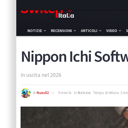
NOTIZIE
RECENSIONI
ARTICOLI
VIDEO
Nippon Ichi Softw
In uscita nel 2026
di
Nuas82
9 mesi fa
in
Notizie
Tempo di lettura: 2 mi