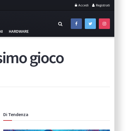
Accedi
Registrati
NI
HARDWARE
ssimo gioco
Di Tendenza