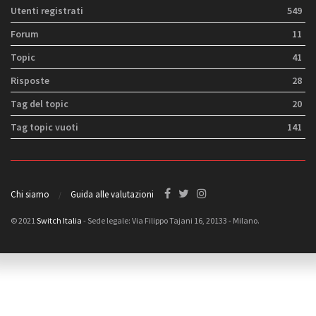
Utenti registrati
549
Forum
11
Topic
41
Risposte
28
Tag del topic
20
Tag topic vuoti
141
Chi siamo
Guida alle valutazioni
© 2021
Switch Italia
- Sede legale: Via Filippo Tajani 16, 20133 - Milano.