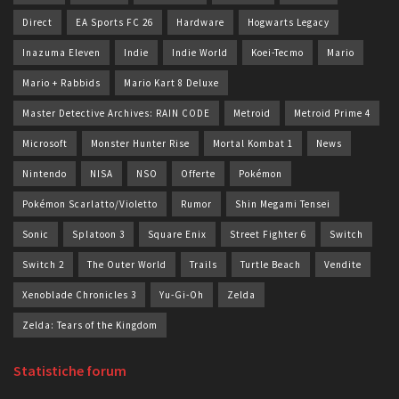
Direct
EA Sports FC 26
Hardware
Hogwarts Legacy
Inazuma Eleven
Indie
Indie World
Koei-Tecmo
Mario
Mario + Rabbids
Mario Kart 8 Deluxe
Master Detective Archives: RAIN CODE
Metroid
Metroid Prime 4
Microsoft
Monster Hunter Rise
Mortal Kombat 1
News
Nintendo
NISA
NSO
Offerte
Pokémon
Pokémon Scarlatto/Violetto
Rumor
Shin Megami Tensei
Sonic
Splatoon 3
Square Enix
Street Fighter 6
Switch
Switch 2
The Outer World
Trails
Turtle Beach
Vendite
Xenoblade Chronicles 3
Yu-Gi-Oh
Zelda
Zelda: Tears of the Kingdom
Statistiche forum