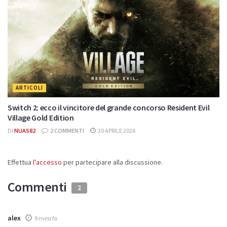
ARTICOLI
Switch 2: ecco il vincitore del grande concorso Resident Evil
Village Gold Edition
DI
NUAS82
2 COMMENTI
20 APRILE 2026
Effettua
l'accesso
per partecipare alla discussione.
Commenti
2
alex
9 mesi fa