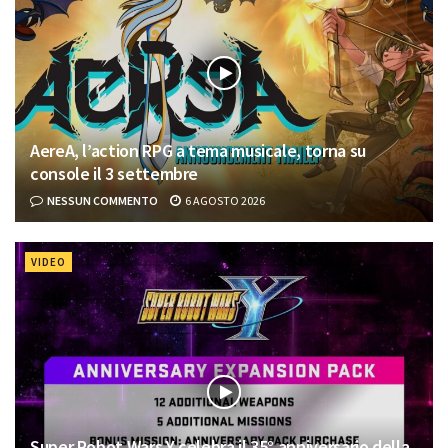
AereA, l’action RPG a tema musicale, torna su
console il 3 settembre
NESSUN COMMENTO
6 AGOSTO 2026
VIDEO
Super Robot Wars Y celebra il 35° anniversario della