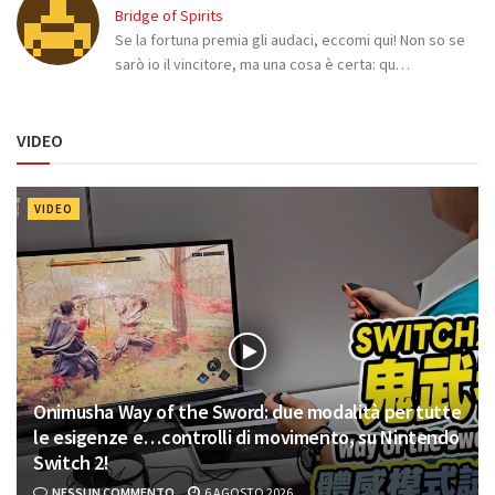
Bridge of Spirits
Se la fortuna premia gli audaci, eccomi qui! Non so se
sarò io il vincitore, ma una cosa è certa: qu…
VIDEO
VIDEO
Onimusha Way of the Sword: due modalità per tutte
le esigenze e…controlli di movimento, su Nintendo
Switch 2!
NESSUN COMMENTO
6 AGOSTO 2026