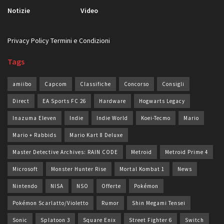
Notizie
Video
Privacy Policy
Termini e Condizioni
Tags
amiibo
Capcom
Classifiche
Concorso
Consigli
Direct
EA Sports FC 26
Hardware
Hogwarts Legacy
Inazuma Eleven
Indie
Indie World
Koei-Tecmo
Mario
Mario + Rabbids
Mario Kart 8 Deluxe
Master Detective Archives: RAIN CODE
Metroid
Metroid Prime 4
Microsoft
Monster Hunter Rise
Mortal Kombat 1
News
Nintendo
NISA
NSO
Offerte
Pokémon
Pokémon Scarlatto/Violetto
Rumor
Shin Megami Tensei
Sonic
Splatoon 3
Square Enix
Street Fighter 6
Switch