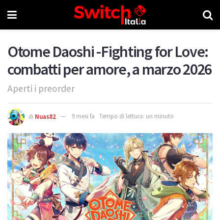
Otome Daoshi -Fighting for Love:
combatti per amore, a marzo 2026
Aperti i preorder
di
Nuas82
9 mesi fa
Tempo di lettura: un minuto