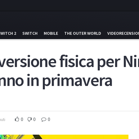
SWITCH 2
SWITCH
MOBILE
THE OUTER WORLD
VIDEORECENSIO
versione fisica per N
anno in primavera
0
0
0
nuti