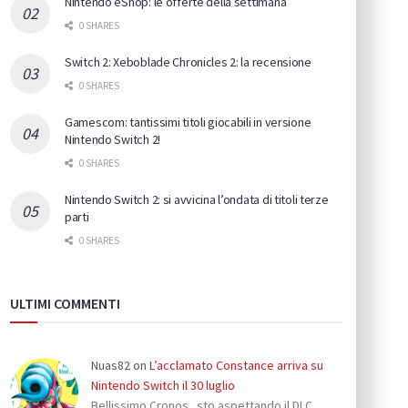
Nintendo eShop: le offerte della settimana
0 SHARES
Switch 2: Xeboblade Chronicles 2: la recensione
0 SHARES
Gamescom: tantissimi titoli giocabili in versione
Nintendo Switch 2!
0 SHARES
Nintendo Switch 2: si avvicina l’ondata di titoli terze
parti
0 SHARES
ULTIMI COMMENTI
Nuas82
on
L’acclamato Constance arriva su
Nintendo Switch il 30 luglio
Bellissimo Cronos...sto aspettando il DLC