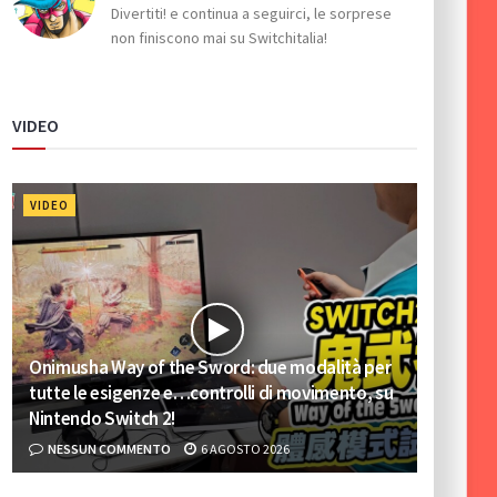
Divertiti! e continua a seguirci, le sorprese
non finiscono mai su Switchitalia!
VIDEO
VIDEO
Onimusha Way of the Sword: due modalità per
tutte le esigenze e…controlli di movimento, su
Nintendo Switch 2!
NESSUN COMMENTO
6 AGOSTO 2026