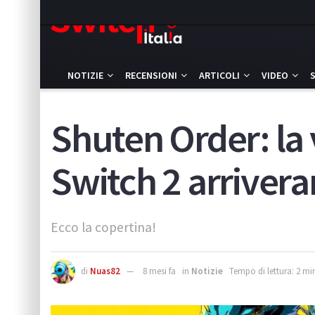
NOTIZIE
RECENSIONI
ARTICOLI
VIDEO
Shuten Order: la 
Switch 2 arriver
Ecco la copertina!
di
Nuas82
8 mesi fa
in
Notizie
Tempo di lettura: 2 mi