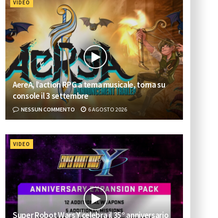
VIDEO
AereA, l’action RPG a tema musicale, torna su
console il 3 settembre
NESSUN COMMENTO
6 AGOSTO 2026
VIDEO
Super Robot Wars Y celebra il 35° anniversario