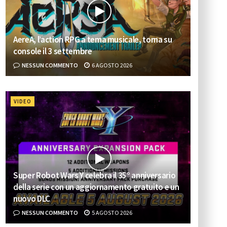
AereA, l’action RPG a tema musicale, torna su
console il 3 settembre
NESSUN COMMENTO
6 AGOSTO 2026
VIDEO
Super Robot Wars Y celebra il 35° anniversario
della serie con un aggiornamento gratuito e un
nuovo DLC
NESSUN COMMENTO
5 AGOSTO 2026