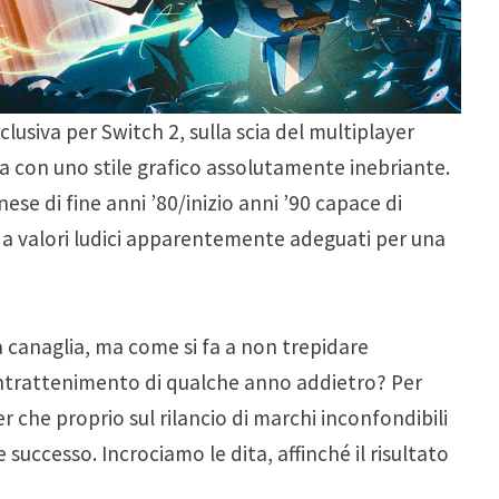
clusiva per Switch 2, sulla scia del multiplayer
ma con uno stile grafico assolutamente inebriante.
se di fine anni ’80/inizio anni ’90 capace di
 da valori ludici apparentemente adeguati per una
a canaglia, ma come si fa a non trepidare
l’intrattenimento di qualche anno addietro? Per
er che proprio sul rilancio di marchi inconfondibili
successo. Incrociamo le dita, affinché il risultato