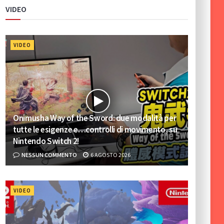
VIDEO
VIDEO
Onimusha Way of the Sword: due modalità per
tutte le esigenze e…controlli di movimento, su
Nintendo Switch 2!
NESSUN COMMENTO
6 AGOSTO 2026
VIDEO