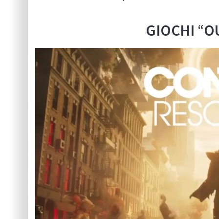
GIOCHI
“
O