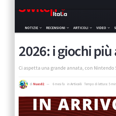
NOTIZIE
RECENSIONI
ARTICOLI
VIDEO
2026: i giochi più 
Ci aspetta una grande annata, con Nintendo 
di
Nuas82
6 mesi fa
in
Articoli
Tempo di lettura: 5 min