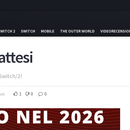
SWITCH 2
SWITCH
MOBILE
THE OUTER WORLD
VIDEORECENSIO
attesi
Switch/2!
1
0
0
uti