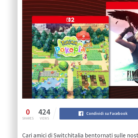
0
424
Condividi su Facebook
SHARES
VIEWS
Cari amici di Switchitalia bentornati sulle nos