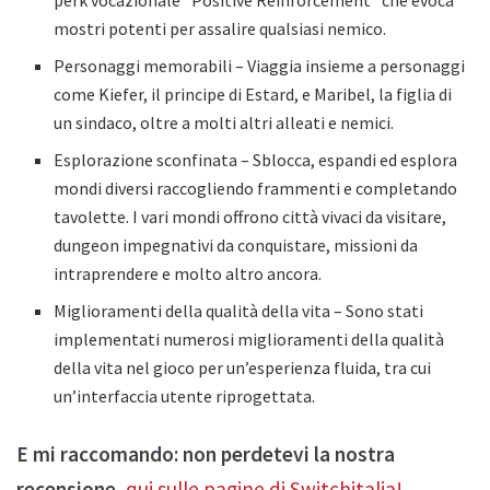
perk vocazionale “Positive Reinforcement” che evoca
mostri potenti per assalire qualsiasi nemico.
Personaggi memorabili – Viaggia insieme a personaggi
come Kiefer, il principe di Estard, e Maribel, la figlia di
un sindaco, oltre a molti altri alleati e nemici.
Esplorazione sconfinata – Sblocca, espandi ed esplora
mondi diversi raccogliendo frammenti e completando
tavolette. I vari mondi offrono città vivaci da visitare,
dungeon impegnativi da conquistare, missioni da
intraprendere e molto altro ancora.
Miglioramenti della qualità della vita – Sono stati
implementati numerosi miglioramenti della qualità
della vita nel gioco per un’esperienza fluida, tra cui
un’interfaccia utente riprogettata.
E mi raccomando: non perdetevi la nostra
recensione
,
qui sulle pagine di Switchitalia!