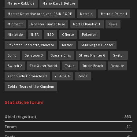
Mario + Rabbids
Mario Kart 8 Deluxe
Master Detective Archives: RAIN CODE
Metroid
Metroid Prime 4
Microsoft
Monster Hunter Rise
Mortal Kombat 1
News
Nintendo
NISA
NSO
Offerte
Pokémon
Pokémon Scarlatto/Violetto
Rumor
Shin Megami Tensei
Sonic
Splatoon 3
Square Enix
Street Fighter 6
Switch
Switch 2
The Outer World
Trails
Turtle Beach
Vendite
Xenoblade Chronicles 3
Yu-Gi-Oh
Zelda
Zelda: Tears of the Kingdom
Statistiche forum
Utenti registrati
553
Forum
11
Topic
41