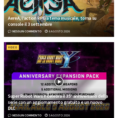
AereA, l’action RPG a tema musicale, torna su
console il 3 settembre
NESSUN COMMENTO
6 AGOSTO 2026
VIDEO
Super Robot Wars Y celebra il 35° anniversario della
serie con un aggiornamento gratuito e un nuovo
DLC
NESSUN COMMENTO
5 AGOSTO 2026