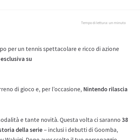
Tempo di lettura: un minuto
po per un tennis spettacolare e ricco di azione
 esclusiva su
eno di gioco e, per l’occasione,
Nintendo rilascia
modalità e tante novità. Questa volta ci saranno
38
storia della serie
– inclusi i debutti di Goomba,
y Waluigi. Dopo aver scelto il tuo personaggio,