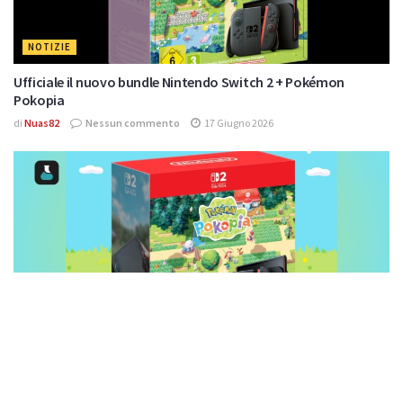
NOTIZIE
Ufficiale il nuovo bundle Nintendo Switch 2 + Pokémon
Pokopia
di
Nuas82
Nessun commento
17 Giugno 2026
NOTIZIE
Nintendo Switch 2 + Pokopia: il bundle è ufficiale anche in
Italia
di
Nuas82
Nessun commento
29 Maggio 2026