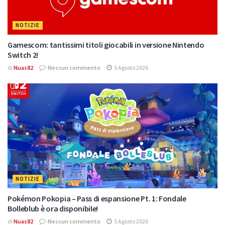
NOTIZIE
Gamescom: tantissimi titoli giocabili in versione Nintendo
Switch 2!
di
Nuas82
Nessun commento
5 Agosto 2026
NOTIZIE
Pokémon Pokopia – Pass di espansione Pt. 1: Fondale
Bolleblub è ora disponibile!
di
Nuas82
Nessun commento
5 Agosto 2026