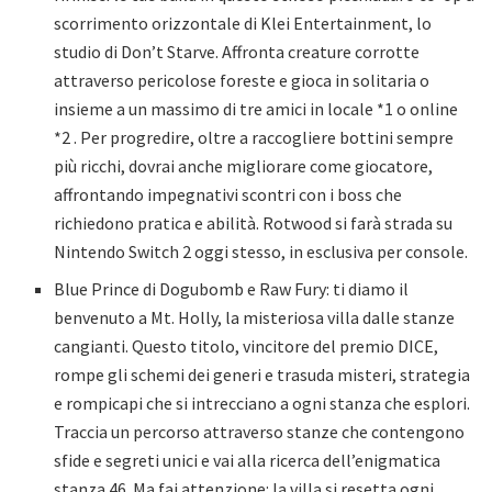
scorrimento orizzontale di Klei Entertainment, lo
studio di Don’t Starve. Affronta creature corrotte
attraverso pericolose foreste e gioca in solitaria o
insieme a un massimo di tre amici in locale *1 o online
*2 . Per progredire, oltre a raccogliere bottini sempre
più ricchi, dovrai anche migliorare come giocatore,
affrontando impegnativi scontri con i boss che
richiedono pratica e abilità. Rotwood si farà strada su
Nintendo Switch 2 oggi stesso, in esclusiva per console.
Blue Prince di Dogubomb e Raw Fury: ti diamo il
benvenuto a Mt. Holly, la misteriosa villa dalle stanze
cangianti. Questo titolo, vincitore del premio DICE,
rompe gli schemi dei generi e trasuda misteri, strategia
e rompicapi che si intrecciano a ogni stanza che esplori.
Traccia un percorso attraverso stanze che contengono
sfide e segreti unici e vai alla ricerca dell’enigmatica
stanza 46. Ma fai attenzione: la villa si resetta ogni