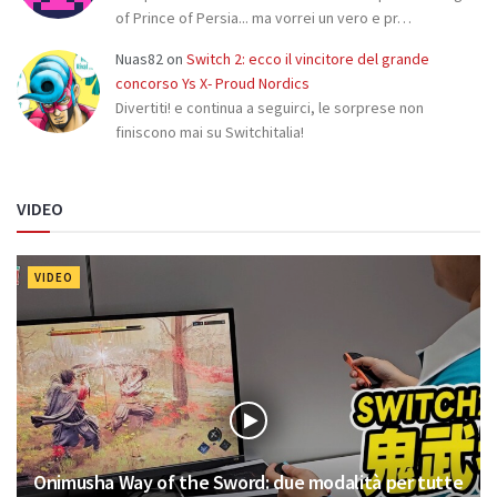
of Prince of Persia... ma vorrei un vero e pr…
Nuas82
on
Switch 2: ecco il vincitore del grande
concorso Ys X- Proud Nordics
Divertiti! e continua a seguirci, le sorprese non
finiscono mai su Switchitalia!
VIDEO
VIDEO
Onimusha Way of the Sword: due modalità per tutte