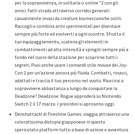
per la sopravvivenza, in solitaria o online *2 con gli
amici. Fatti strada attraverso corridoi generati
casualmente invasi da creature biomeccaniche ostili.
Raccogli e combina armi sperimentali per diventare
sempre più forte ed evolverti a ogni scontro. Sfrutta il
tuo equipaggiamento, scatena gli elementi in
combattimenti ad alta intensità e spingiti sempre più a
fondo nel cuore della stazione per scoprirne tutti i
segreti. Puoi anche usare i comandi stile mouse dei Joy-
Con 2 per un’azione ancora più fluida. Combatti, rinasci,
adattati e traccia il tuo percorso nel vuoto. Riuscirai a
sopravvivere abbastanza a lungo da conquistare la
Deadzone? Deadzone: Rogue approderà su Nintendo
Switch 2 il 17 marzo. I preordini si apriranno oggi.
Denshattack! di Fireshine Games: viaggia attraverso una
coloratissima distopia giapponese in questo
spericolato platform tutto a base di azione e avventura.