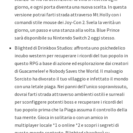
giorno, e ogni porta diventa una nuova scelta. In questa
versione potrai farti strada attraverso Mt.Holly con i
comandi stile mouse dei Joy-Con 2. Svela la verità un
giorno, un passo e una stanza alla volta. Blue Prince
sarà disponibile su Nintendo Switch 2 oggi stesso.
Blighted di Drinkbox Studios: affronta uno psichedelico
incubo western per recuperare i ricordi del tuo popolo in
questo RPG a base di azione ed esplorazione dai creatori
di Guacamelee! e Nobody Saves the World. Il malvagio
Sorcisto ha divorato il tuo villaggio e infettato il mondo
con una letale piaga. Nei panni dell’unico sopravvissuto,
dovrai farti strada attraverso ambienti ostili e surreali
per sconfiggere potenti boss e recuperare i ricordi del
tuo popolo prima che la Piaga assuma il controllo della
tua mente. Gioca in solitaria o con un amico in
multiplayer locale *1 o online *2 e scopri i segreti di
questo mondo contorto. Blighted sbarcherà su