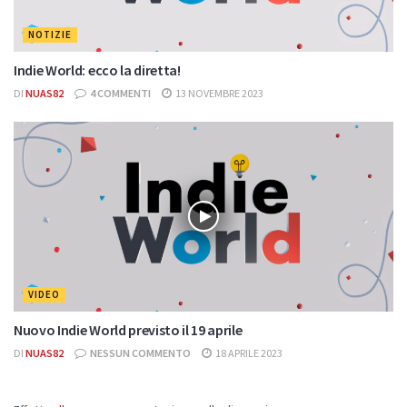
NOTIZIE
Indie World: ecco la diretta!
DI
NUAS82
4 COMMENTI
13 NOVEMBRE 2023
VIDEO
Nuovo Indie World previsto il 19 aprile
DI
NUAS82
NESSUN COMMENTO
18 APRILE 2023