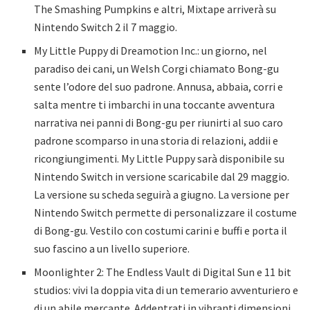
The Smashing Pumpkins e altri, Mixtape arriverà su
Nintendo Switch 2 il 7 maggio.
My Little Puppy di Dreamotion Inc.: un giorno, nel
paradiso dei cani, un Welsh Corgi chiamato Bong-gu
sente l’odore del suo padrone. Annusa, abbaia, corri e
salta mentre ti imbarchi in una toccante avventura
narrativa nei panni di Bong-gu per riunirti al suo caro
padrone scomparso in una storia di relazioni, addii e
ricongiungimenti. My Little Puppy sarà disponibile su
Nintendo Switch in versione scaricabile dal 29 maggio.
La versione su scheda seguirà a giugno. La versione per
Nintendo Switch permette di personalizzare il costume
di Bong-gu. Vestilo con costumi carini e buffi e porta il
suo fascino a un livello superiore.
Moonlighter 2: The Endless Vault di Digital Sun e 11 bit
studios: vivi la doppia vita di un temerario avventuriero e
di un abile mercante. Addentrati in vibranti dimensioni