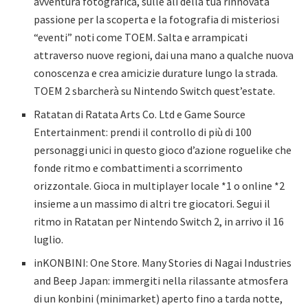
avventura fotografica, sulle ali della tua rinnovata
passione per la scoperta e la fotografia di misteriosi
“eventi” noti come TOEM. Salta e arrampicati
attraverso nuove regioni, dai una mano a qualche nuova
conoscenza e crea amicizie durature lungo la strada.
TOEM 2 sbarcherà su Nintendo Switch quest’estate.
Ratatan di Ratata Arts Co. Ltd e Game Source
Entertainment: prendi il controllo di più di 100
personaggi unici in questo gioco d’azione roguelike che
fonde ritmo e combattimenti a scorrimento
orizzontale. Gioca in multiplayer locale *1 o online *2
insieme a un massimo di altri tre giocatori. Segui il
ritmo in Ratatan per Nintendo Switch 2, in arrivo il 16
luglio.
inKONBINI: One Store. Many Stories di Nagai Industries
and Beep Japan: immergiti nella rilassante atmosfera
di un konbini (minimarket) aperto fino a tarda notte,