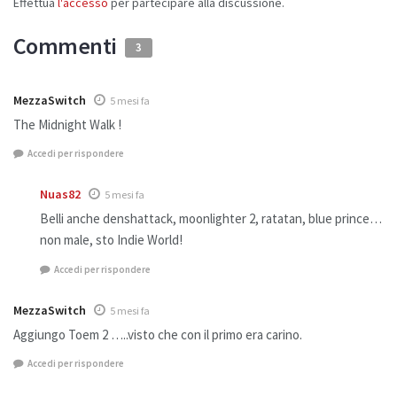
Effettua
l'accesso
per partecipare alla discussione.
Commenti
3
MezzaSwitch
5 mesi fa
The Midnight Walk !
Accedi per rispondere
Nuas82
5 mesi fa
Belli anche denshattack, moonlighter 2, ratatan, blue prince…
non male, sto Indie World!
Accedi per rispondere
MezzaSwitch
5 mesi fa
Aggiungo Toem 2 …..visto che con il primo era carino.
Accedi per rispondere