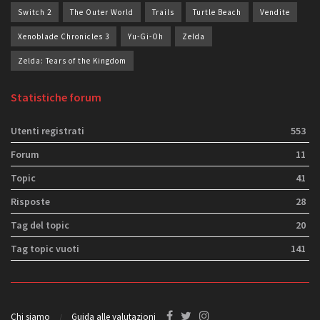
Switch 2
The Outer World
Trails
Turtle Beach
Vendite
Xenoblade Chronicles 3
Yu-Gi-Oh
Zelda
Zelda: Tears of the Kingdom
Statistiche forum
Utenti registrati
553
Forum
11
Topic
41
Risposte
28
Tag del topic
20
Tag topic vuoti
141
Chi siamo
Guida alle valutazioni