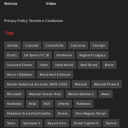
Notizie
Video
Privacy Policy
Termini e Condizioni
Tags
amiibo
Capcom
Classifiche
Concorso
Consigli
Direct
EA Sports FC 26
Hardware
Hogwarts Legacy
Inazuma Eleven
Indie
Indie World
Koei-Tecmo
Mario
Mario + Rabbids
Mario Kart 8 Deluxe
Master Detective Archives: RAIN CODE
Metroid
Metroid Prime 4
Microsoft
Monster Hunter Rise
Mortal Kombat 1
News
Nintendo
NISA
NSO
Offerte
Pokémon
Pokémon Scarlatto/Violetto
Rumor
Shin Megami Tensei
Sonic
Splatoon 3
Square Enix
Street Fighter 6
Switch