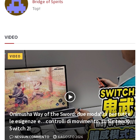
Bridge of Spirits
Top!
VIDEO
VIDEO
Onimusha Way of the Sword: due modalità per tutte
le esigenze e…controlli di movimento, su Nintendo
Switch 2!
NESSUN COMMENTO
6 AGOSTO 2026