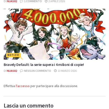
DI
NUAS82
1 COMMENTO
2 APRILE 2026
NOTIZIE
Bravely Default: la serie supera i 4 milioni di copie!
DI
NUAS82
NESSUN COMMENTO
13 MARZO 2026
Effettua
l'accesso
per partecipare alla discussione.
Lascia un commento