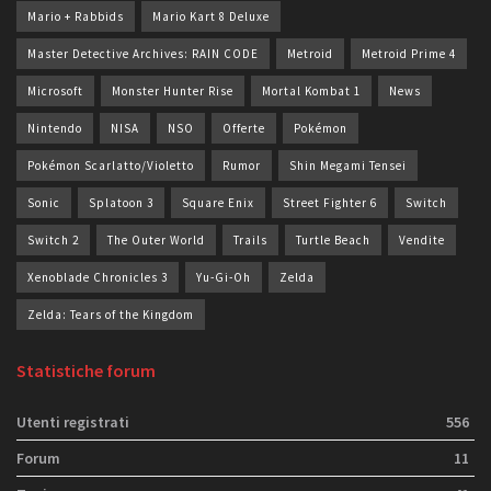
Mario + Rabbids
Mario Kart 8 Deluxe
Master Detective Archives: RAIN CODE
Metroid
Metroid Prime 4
Microsoft
Monster Hunter Rise
Mortal Kombat 1
News
Nintendo
NISA
NSO
Offerte
Pokémon
Pokémon Scarlatto/Violetto
Rumor
Shin Megami Tensei
Sonic
Splatoon 3
Square Enix
Street Fighter 6
Switch
Switch 2
The Outer World
Trails
Turtle Beach
Vendite
Xenoblade Chronicles 3
Yu-Gi-Oh
Zelda
Zelda: Tears of the Kingdom
Statistiche forum
Utenti registrati
556
Forum
11