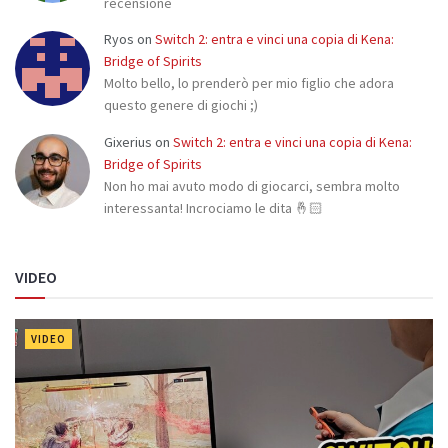
recensione
Ryos
on
Switch 2: entra e vinci una copia di Kena:
Bridge of Spirits
Molto bello, lo prenderò per mio figlio che adora
questo genere di giochi ;)
Gixerius
on
Switch 2: entra e vinci una copia di Kena:
Bridge of Spirits
Non ho mai avuto modo di giocarci, sembra molto
interessanta! Incrociamo le dita 🤞🏻
VIDEO
VIDEO