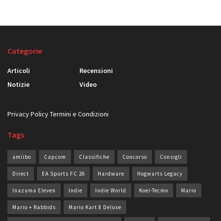
Categorie
Articoli
Recensioni
Notizie
Video
Privacy Policy
Termini e Condizioni
Tags
amiibo
Capcom
Classifiche
Concorso
Consigli
Direct
EA Sports FC 26
Hardware
Hogwarts Legacy
Inazuma Eleven
Indie
Indie World
Koei-Tecmo
Mario
Mario + Rabbids
Mario Kart 8 Deluxe