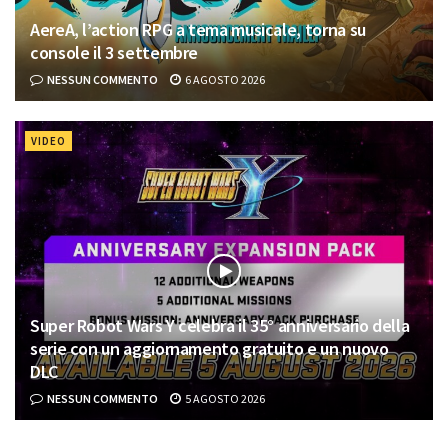
AereA, l’action RPG a tema musicale, torna su
console il 3 settembre
NESSUN COMMENTO
6 AGOSTO 2026
VIDEO
Super Robot Wars Y celebra il 35° anniversario della
serie con un aggiornamento gratuito e un nuovo
DLC
NESSUN COMMENTO
5 AGOSTO 2026