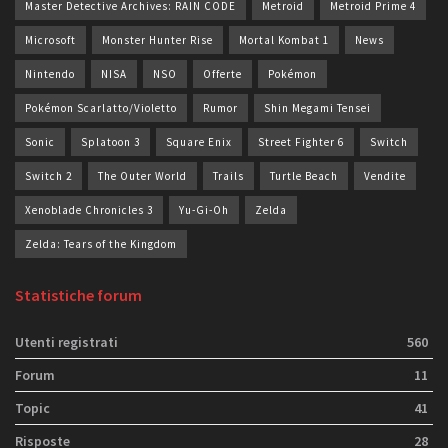
Master Detective Archives: RAIN CODE
Metroid
Metroid Prime 4
Microsoft
Monster Hunter Rise
Mortal Kombat 1
News
Nintendo
NISA
NSO
Offerte
Pokémon
Pokémon Scarlatto/Violetto
Rumor
Shin Megami Tensei
Sonic
Splatoon 3
Square Enix
Street Fighter 6
Switch
Switch 2
The Outer World
Trails
Turtle Beach
Vendite
Xenoblade Chronicles 3
Yu-Gi-Oh
Zelda
Zelda: Tears of the Kingdom
Statistiche forum
Utenti registrati
560
Forum
11
Topic
41
Risposte
28