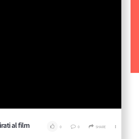
rati al film
0
0
SHARE