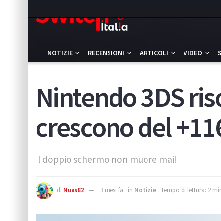
NOTIZIE
RECENSIONI
ARTICOLI
VIDEO
Nintendo 3DS riso
crescono del +11
Il doppio schermo non muore mai!
di
Nuas82
3 mesi fa
in
Notizie
Tempo di lettura: 2 mi