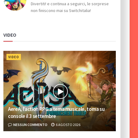
Divertiti! e continua a seguirci, le sorprese
non finiscono mai su Switchitalia!
VIDEO
VIDEO
AereA, l’action RPG a tema musicale, torna su
console il 3 settembre
NESSUN COMMENTO
6 AGOSTO 2026