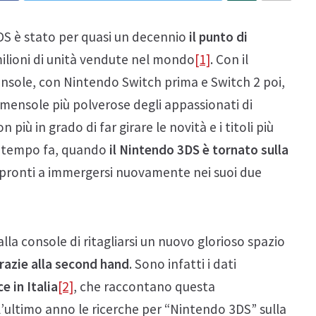
DS è stato per quasi un decennio
il punto di
milioni di unità vendute nel mondo
[1]
. Con il
onsole, con Nintendo Switch prima e Switch 2 poi,
 mensole più polverose degli appassionati di
iù in grado di far girare le novità e i titoli più
co tempo fa, quando
il Nintendo 3DS è tornato sulla
i pronti a immergersi nuovamente nei suoi due
la console di ritagliarsi un nuovo glorioso spazio
razie alla second hand
. Sono infatti i dati
 in Italia
[2]
, che raccontano questa
ll’ultimo anno le ricerche per “Nintendo 3DS” sulla