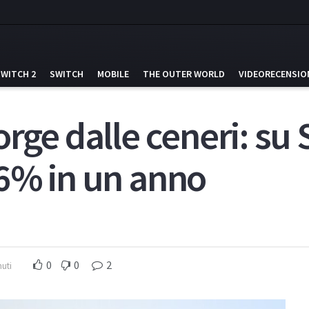
SWITCH 2
SWITCH
MOBILE
THE OUTER WORLD
VIDEORECENSIO
rge dalle ceneri: su 
6% in un anno
0
0
2
nuti