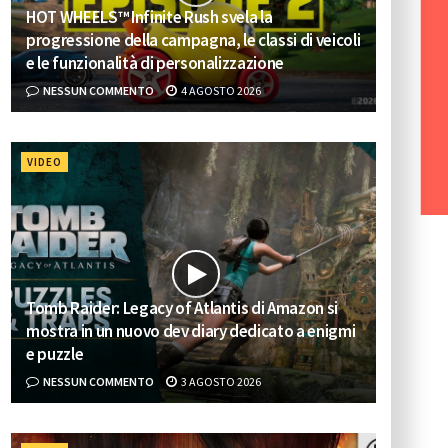
HOT WHEELS™ Infinite Rush svela la
progressione della campagna, le classi di veicoli
e le funzionalità di personalizzazione
NESSUN COMMENTO
4 AGOSTO 2026
VIDEO
Tomb Raider: Legacy of Atlantis di Amazon si
mostra in un nuovo dev diary dedicato a enigmi
e puzzle
NESSUN COMMENTO
3 AGOSTO 2026