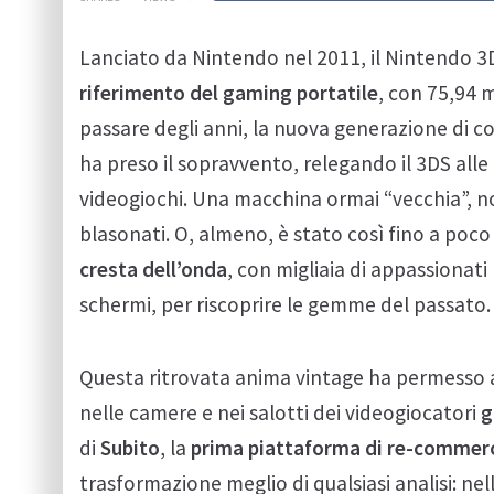
Lanciato da Nintendo nel 2011, il Nintendo 3
riferimento del gaming portatile
, con 75,94 
passare degli anni, la nuova generazione di c
ha preso il sopravvento, relegando il 3DS alle
videogiochi. Una macchina ormai “vecchia”, non p
blasonati. O, almeno, è stato così fino a po
cresta dell’onda
, con migliaia di appassionat
schermi, per riscoprire le gemme del passato.
Questa ritrovata anima vintage ha permesso al
nelle camere e nei salotti dei videogiocatori
g
di
Subito
, la
prima piattaforma di re-commerce
trasformazione meglio di qualsiasi analisi: ne