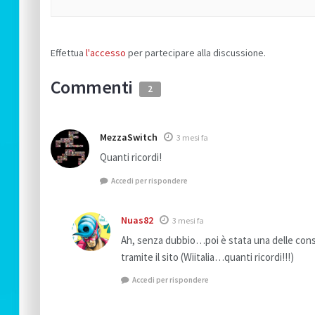
Effettua
l'accesso
per partecipare alla discussione.
Commenti
2
MezzaSwitch
3 mesi fa
Quanti ricordi!
Accedi per rispondere
Nuas82
3 mesi fa
Ah, senza dubbio…poi è stata una delle conso
tramite il sito (Wiitalia…quanti ricordi!!!)
Accedi per rispondere