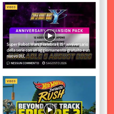
VIDEO
Super Robot Wars Y celebra il 35° anniversario
della serie con un aggiornamento gratuito e un
nuovo DLC
NESSUN COMMENTO
5 AGOSTO 2026
VIDEO