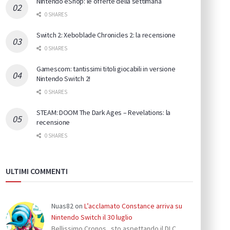
Nintendo eShop: le offerte della settimana
0 SHARES
Switch 2: Xeboblade Chronicles 2: la recensione
0 SHARES
Gamescom: tantissimi titoli giocabili in versione
Nintendo Switch 2!
0 SHARES
STEAM: DOOM The Dark Ages – Revelations: la
recensione
0 SHARES
ULTIMI COMMENTI
Nuas82
on
L’acclamato Constance arriva su
Nintendo Switch il 30 luglio
Bellissimo Cronos...sto aspettando il DLC