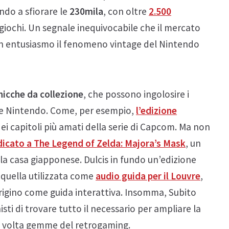
ando a sfiorare le
230mila
, con oltre
2.500
giochi. Un segnale inequivocabile che il mercato
on entusiasmo il fenomeno vintage del Nintendo
hicche da collezione
, che possono ingolosire i
ile Nintendo. Come, per esempio,
l’edizione
dei capitoli più amati della serie di Capcom. Ma non
icato a The Legend of Zelda: Majora’s Mask
, un
a casa giapponese. Dulcis in fundo un’edizione
: quella utilizzata come
audio guida per il Louvre
,
arigino come guida interattiva. Insomma, Subito
isti di trovare tutto il necessario per ampliare la
ma volta gemme del retrogaming.