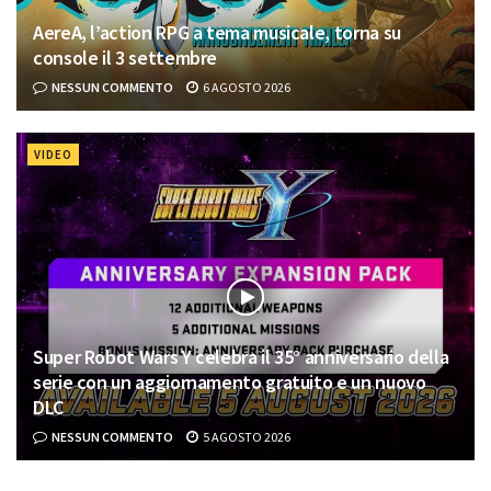
AereA, l’action RPG a tema musicale, torna su
console il 3 settembre
NESSUN COMMENTO
6 AGOSTO 2026
VIDEO
Super Robot Wars Y celebra il 35° anniversario della
serie con un aggiornamento gratuito e un nuovo
DLC
NESSUN COMMENTO
5 AGOSTO 2026