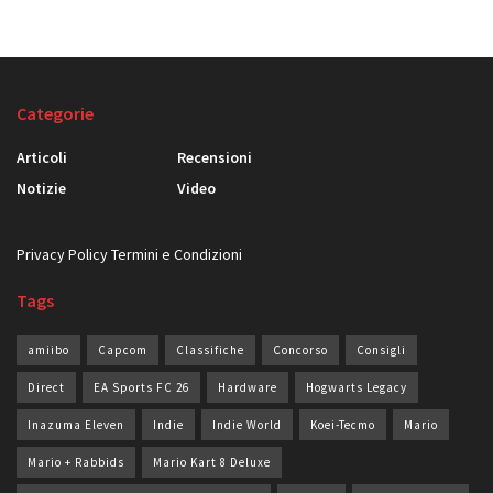
Categorie
Articoli
Recensioni
Notizie
Video
Privacy Policy
Termini e Condizioni
Tags
amiibo
Capcom
Classifiche
Concorso
Consigli
Direct
EA Sports FC 26
Hardware
Hogwarts Legacy
Inazuma Eleven
Indie
Indie World
Koei-Tecmo
Mario
Mario + Rabbids
Mario Kart 8 Deluxe