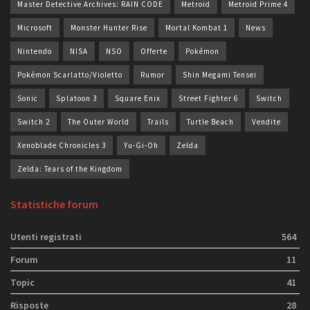
Master Detective Archives: RAIN CODE
Metroid
Metroid Prime 4
Microsoft
Monster Hunter Rise
Mortal Kombat 1
News
Nintendo
NISA
NSO
Offerte
Pokémon
Pokémon Scarlatto/Violetto
Rumor
Shin Megami Tensei
Sonic
Splatoon 3
Square Enix
Street Fighter 6
Switch
Switch 2
The Outer World
Trails
Turtle Beach
Vendite
Xenoblade Chronicles 3
Yu-Gi-Oh
Zelda
Zelda: Tears of the Kingdom
Statistiche forum
Utenti registrati
564
Forum
11
Topic
41
Risposte
28